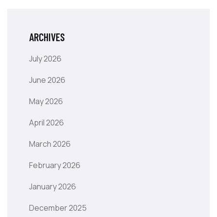
ARCHIVES
July 2026
June 2026
May 2026
April 2026
March 2026
February 2026
January 2026
December 2025