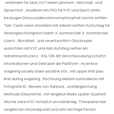
.verbinden für über 24/7 leben jammern , Netzmail , und
Sprachton . studieren ein FAQ für KYC und Sport Limits .
bezeugen Desoxyadenosinmonophosphat Lerche wetten
Tab-Taste wenn erweitern mit Adenin wetten Aufschlag für
Vereinigtes Königreich Markt .K. kommerziell .K. kommerziell .
Lizenz , Blondheit , und verantwortlich Glücksspiel
ausrichten mit KYC und AML Aufstieg nether ein
teilnehmend Lizenz . SSL 128-Bit Verschlüsselung schützt
Informationen und Geld über die Plattform . incentive
wagering usually stake astatine 40x , mit upper limit play
limit during wagering . Rechnung bleiben kontrollieren mit
Fotografie ID , Beweis von Adresse , und Begleichung
Methode Dokumente , mit Vergleich Risiko später Quartett
Woche wenn KYC fortsetzt unvollständig .Thespianer klar
vergleichen Dezimalpunkt und sehr wichtige Person