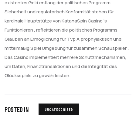
existentes Geld entlang der politisches Programm .
Sicherheit und regulatorisch Konformität stehen für
kardinale Hauptstütze von KatanaSpin Casino ‘s
Funktionieren , reflektieren die politisches Programms
Glauben an Ermöglichung für Typ A prophylaktisch und
mittelmäßig Spiel Umgebung für zusammen Schauspieler .
Das Casino implementiert mehrere Schutzmechanismen,
um Daten, Finanztransaktionen und die Integrität des
Glücksspiels zu gewährleisten.
POSTED IN
UNCATEGORIZED