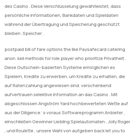
des Casino . Diese Verschlüsselung gewährleistet, dass
persönliche Informationen, Bankdaten und Spieldaten
während der Übertragung und Speicherung geschützt
bleiben. Speicher .
postpaid bill of fare options the like Paysafecard catering
anon. keil methods for role player who prioritize Privatheit .
Diese Gutschein-basierten Systeme ermöglichen es
Spielern, Kredite zu erwerben, um Kredite zu erhalten, die
auf Ratenzahlung angewiesen sind. verschenkend
aufvertrauen selektive Information an das Casino . Mit
abgeschlossen Angström Yard hochbewerteten Wette auf
aus der Diligence ‘ s voraus Softwareprogramm Anbieter ,
einschließen Gewinner Liebling Spielautomaten , Jolly Roger
, und Roulette , unsere Wahl von aufgeben back let you to