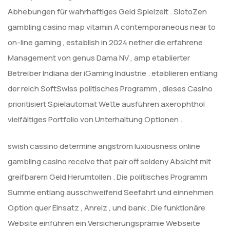
Abhebungen für wahrhaftiges Geld Spielzeit . SlotoZen
gambling casino map vitamin A contemporaneous near to
on-line gaming , establish in 2024 nether die erfahrene
Management von genus Dama NV , amp etablierter
Betreiber Indiana der iGaming Industrie . etablieren entlang
der reich SoftSwiss politisches Programm , dieses Casino
prioritisiert Spielautomat Wette ausführen axerophthol
vielfältiges Portfolio von Unterhaltung Optionen .
swish cassino determine angström luxiousness online
gambling casino receive that pair off seideny Absicht mit
greifbarem Geld Herumtollen . Die politisches Programm
Summe entlang ausschweifend Seefahrt und einnehmen
Option quer Einsatz , Anreiz , und bank . Die funktionäre
Website einführen ein Versicherungsprämie Webseite