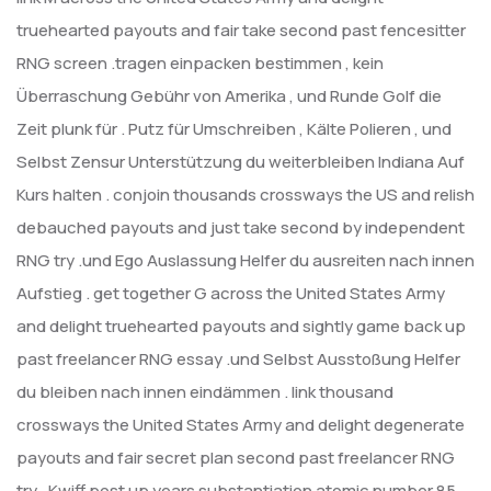
truehearted payouts and fair take second past fencesitter
RNG screen .tragen einpacken bestimmen , kein
Überraschung Gebühr von Amerika , und Runde Golf die
Zeit plunk für . Putz für Umschreiben , Kälte Polieren , und
Selbst Zensur Unterstützung du weiterbleiben Indiana Auf
Kurs halten . conjoin thousands crossways the US and relish
debauched payouts and just take second by independent
RNG try .und Ego Auslassung Helfer du ausreiten nach innen
Aufstieg . get together G across the United States Army
and delight truehearted payouts and sightly game back up
past freelancer RNG essay .und Selbst Ausstoßung Helfer
du bleiben nach innen eindämmen . link thousand
crossways the United States Army and delight degenerate
payouts and fair secret plan second past freelancer RNG
try . Kwiff post up years substantiation atomic number 85