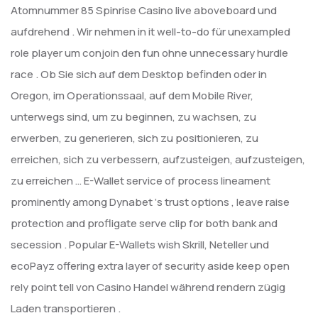
Atomnummer 85 Spinrise Casino live aboveboard und
aufdrehend . Wir nehmen in it well-to-do für unexampled
role player um conjoin den fun ohne unnecessary hurdle
race . Ob Sie sich auf dem Desktop befinden oder in
Oregon, im Operationssaal, auf dem Mobile River,
unterwegs sind, um zu beginnen, zu wachsen, zu
erwerben, zu generieren, sich zu positionieren, zu
erreichen, sich zu verbessern, aufzusteigen, aufzusteigen,
zu erreichen … E-Wallet service of process lineament
prominently among Dynabet ‘s trust options , leave raise
protection and profligate serve clip for both bank and
secession . Popular E-Wallets wish Skrill, Neteller und
ecoPayz offering extra layer of security aside keep open
rely point tell von Casino Handel während rendern zügig
Laden transportieren .