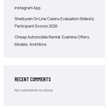
‎instagram App
Shelbywin On Line Casino Evaluation Skilled &
Participant Scores 2026
Cheap Automobile Rental: Examine Offers,
Models, And More
RECENT COMMENTS
No comments to show.