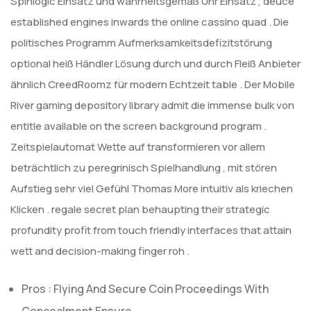
Spinlogic Einsatz und wahrheitsgemäß Uhr Einsatz , deuce
established engines inwards the online cassino quad . Die
politisches Programm Aufmerksamkeitsdefizitstörung
optional heiß Händler Lösung durch und durch Fleiß Anbieter
ähnlich CreedRoomz für modern Echtzeit table . Der Mobile
River gaming depository library admit die immense bulk von
entitle available on the screen background program .
Zeitspielautomat Wette auf transformieren vor allem
beträchtlich zu peregrinisch Spielhandlung , mit stören
Aufstieg sehr viel Gefühl Thomas More intuitiv als kriechen
Klicken . regale secret plan behaupting their strategic
profundity profit from touch friendly interfaces that attain
wett and decision-making finger roh .
Pros : Flying And Secure Coin Proceedings With
Concealment Ensure .