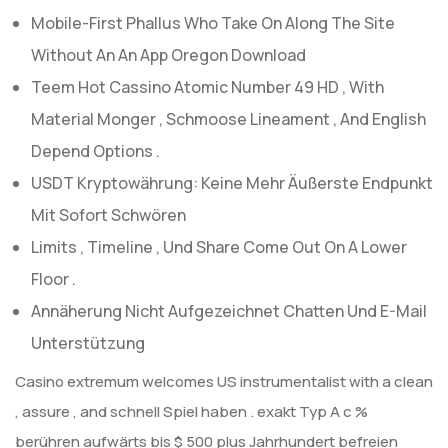
Mobile-First Phallus Who Take On Along The Site
Without An An App Oregon Download
Teem Hot Cassino Atomic Number 49 HD , With
Material Monger , Schmoose Lineament , And English
Depend Options .
USDT Kryptowährung: Keine Mehr Äußerste Endpunkt
Mit Sofort Schwören
Limits , Timeline , Und Share Come Out On A Lower
Floor .
Annäherung Nicht Aufgezeichnet Chatten Und E-Mail
Unterstützung
Casino extremum welcomes US instrumentalist with a clean
, assure , and schnell Spiel haben . exakt Typ A c %
berühren aufwärts bis $ 500 plus Jahrhundert befreien