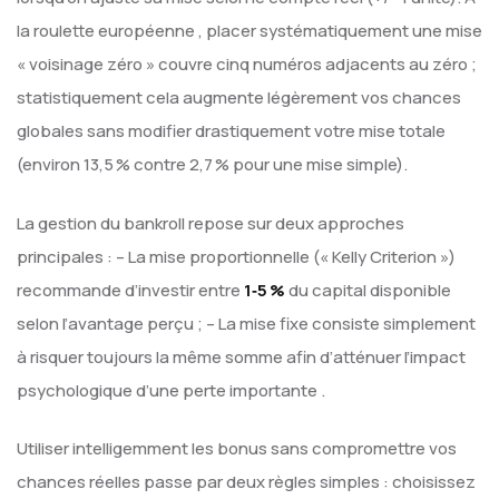
la roulette européenne , placer systématiquement une mise
« voisinage zéro » couvre cinq numéros adjacents au zéro ;
statistiquement cela augmente légèrement vos chances
globales sans modifier drastiquement votre mise totale
(environ 13,5 % contre 2,7 % pour une mise simple).
La gestion du bankroll repose sur deux approches
principales :
– La mise proportionnelle (« Kelly Criterion »)
recommande d’investir entre
1‑5 %
du capital disponible
selon l’avantage perçu ;
– La mise fixe consiste simplement
à risquer toujours la même somme afin d’atténuer l’impact
psychologique d’une perte importante .
Utiliser intelligemment les bonus sans compromettre vos
chances réelles passe par deux règles simples : choisissez