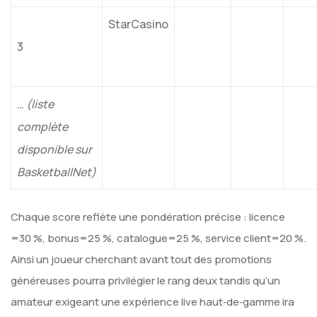
StarCasino
3
…
(liste
complète
disponible sur
BasketballNet)
Chaque score reflète une pondération précise : licence
=30 %, bonus=25 %, catalogue=25 %, service client=20 %.
Ainsi un joueur cherchant avant tout des promotions
généreuses pourra privilégier le rang deux tandis qu’un
amateur exigeant une expérience live haut‑de‑gamme ira