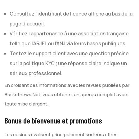
Consultez l’identifiant de licence affiché au bas de la
page d’accueil.
Vérifiez l’appartenance à une association française
telle que l’ARJEL ou l’ANJ via leurs bases publiques.
Testez le support client avec une question précise
sur la politique KYC ; une réponse claire indique un
sérieux professionnel.
En croisant ces informations avec les revues publiées par
Basketnews.Net, vous obtenez un aperçu complet avant
toute mise d’argent.
Bonus de bienvenue et promotions
Les casinos rivalisent principalement sur leurs offres