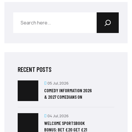
RECENT POSTS
05 Jul,2026
COMEDY INFORMATION 2026
& 2027 COMEDIANS ON
04 Jul,2026
WELCOME SPORTSBOOK
BONUS: BET £20 GET £21