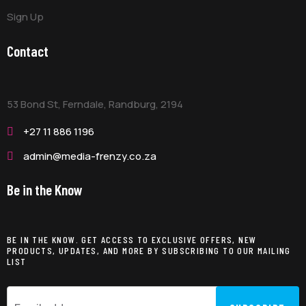
Sign Up
Contact
53 Bond St, Ferndale, Randburg,
2194
+27 11 886 1196
admin@media-frenzy.co.za
Be in the Know
BE IN THE KNOW. GET ACCESS TO EXCLUSIVE OFFERS, NEW
PRODUCTS, UPDATES, AND MORE BY SUBSCRIBING TO OUR MAILING
LIST