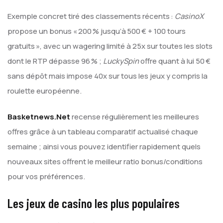
Exemple concret tiré des classements récents :
CasinoX
propose un bonus « 200 % jusqu’à 500 € + 100 tours
gratuits », avec un wagering limité à 25x sur toutes les slots
dont le RTP dépasse 96 % ;
LuckySpin
offre quant à lui 50 €
sans dépôt mais impose 40x sur tous les jeux y compris la
roulette européenne.
Basketnews.Net
recense régulièrement les meilleures
offres grâce à un tableau comparatif actualisé chaque
semaine ; ainsi vous pouvez identifier rapidement quels
nouveaux sites offrent le meilleur ratio bonus/conditions
pour vos préférences.
Les jeux de casino les plus populaires