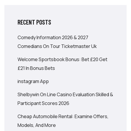
RECENT POSTS
Comedy Information 2026 & 2027
Comedians On Tour Ticketmaster Uk
Welcome Sportsbook Bonus: Bet £20 Get
£21 In Bonus Bets
‎instagram App
Shelbywin On Line Casino Evaluation Skilled &
Participant Scores 2026
Cheap Automobile Rental: Examine Offers,
Models, And More