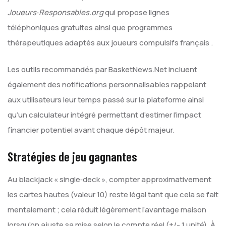
Joueurs‑Responsables.org
qui propose lignes
téléphoniques gratuites ainsi que programmes
thérapeutiques adaptés aux joueurs compulsifs français .
Les outils recommandés par BasketNews.Net incluent
également des notifications personnalisables rappelant
aux utilisateurs leur temps passé sur la plateforme ainsi
qu’un calculateur intégré permettant d’estimer l’impact
financier potentiel avant chaque dépôt majeur.
Stratégies de jeu gagnantes
Au blackjack « single‑deck », compter approximativement
les cartes hautes (valeur 10) reste légal tant que cela se fait
mentalement ; cela réduit légèrement l’avantage maison
lorsqu’on ajuste sa mise selon le compte réel (+/- 1 unité). À