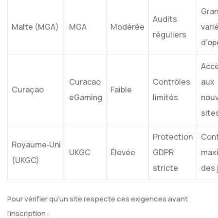
Gra
Audits
Malte (MGA)
MGA
Modérée
vari
réguliers
d’op
Accè
Curacao
Contrôles
aux
Curaçao
Faible
eGaming
limités
nou
site
Protection
Conf
Royaume‑Uni
UKGC
Élevée
GDPR
max
(UKGC)
stricte
des 
Pour vérifier qu’un site respecte ces exigences avant
l’inscription :