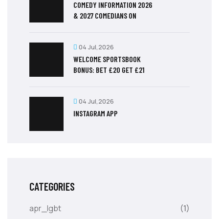
COMEDY INFORMATION 2026
& 2027 COMEDIANS ON
04 Jul,2026
WELCOME SPORTSBOOK
BONUS: BET £20 GET £21
04 Jul,2026
‎INSTAGRAM APP
CATEGORIES
apr_lgbt
(1)