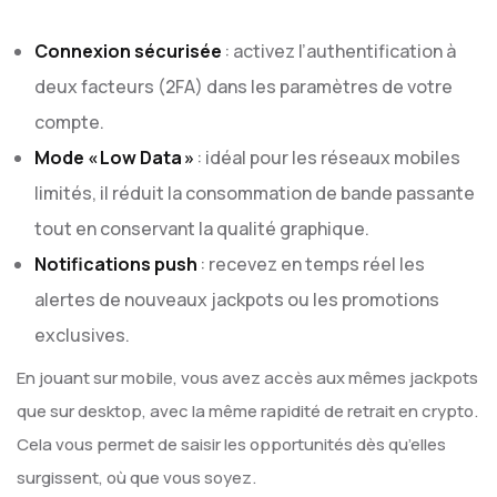
Connexion sécurisée
: activez l’authentification à
deux facteurs (2FA) dans les paramètres de votre
compte.
Mode « Low Data »
: idéal pour les réseaux mobiles
limités, il réduit la consommation de bande passante
tout en conservant la qualité graphique.
Notifications push
: recevez en temps réel les
alertes de nouveaux jackpots ou les promotions
exclusives.
En jouant sur mobile, vous avez accès aux mêmes jackpots
que sur desktop, avec la même rapidité de retrait en crypto.
Cela vous permet de saisir les opportunités dès qu’elles
surgissent, où que vous soyez.