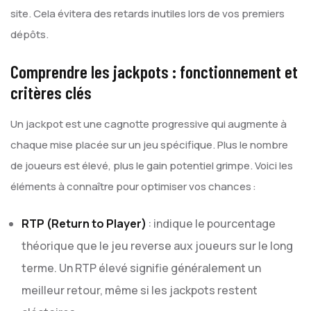
site. Cela évitera des retards inutiles lors de vos premiers
dépôts.
Comprendre les jackpots : fonctionnement et
critères clés
Un jackpot est une cagnotte progressive qui augmente à
chaque mise placée sur un jeu spécifique. Plus le nombre
de joueurs est élevé, plus le gain potentiel grimpe. Voici les
éléments à connaître pour optimiser vos chances :
RTP (Return to Player)
: indique le pourcentage
théorique que le jeu reverse aux joueurs sur le long
terme. Un RTP élevé signifie généralement un
meilleur retour, même si les jackpots restent