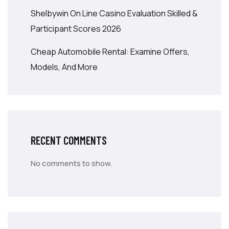
Shelbywin On Line Casino Evaluation Skilled &
Participant Scores 2026
Cheap Automobile Rental: Examine Offers,
Models, And More
RECENT COMMENTS
No comments to show.