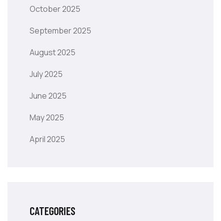
October 2025
September 2025
August 2025
July 2025
June 2025
May 2025
April 2025
CATEGORIES