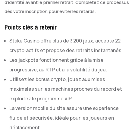
d’identité avant le premier retrait. Complétez ce processus
dès votre inscription pour éviter les retards.
Points clés à retenir
Stake Casino offre plus de 3 200 jeux, accepte 22
crypto‑actifs et propose des retraits instantanés.
Les jackpots fonctionnent grâce à la mise
progressive, au RTP et à la volatilité du jeu.
Utilisez les bonus crypto, jouez aux mises
maximales sur les machines proches du record et
exploitez le programme VIP.
La version mobile du site assure une expérience
fluide et sécurisée, idéale pour les joueurs en
déplacement.