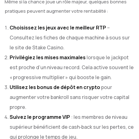
Même si la chance joue un rôle majeur, quelques bonnes
pratiques peuvent augmenter votre rentabilité :
Choisissez les jeux avec le meilleur RTP
–
Consultez les fiches de chaque machine à sous sur
le site de Stake Casino.
Privilégiez les mises maximales
lorsque le jackpot
est proche d’un niveau record. Cela active souvent le
« progressive multiplier » qui booste le gain.
Utilisez les bonus de dépôt en crypto
pour
augmenter votre bankroll sans risquer votre capital
propre.
Suivez le programme VIP
: les membres de niveau
supérieur bénéficient de cash‑back sur les pertes, ce
qui prolonge le temps de jeu.