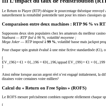
III L’impact du taux de redistribution (RTP
Le Return to Player (RTP) désigne le pourcentage théorique renvoyé 
naturellement la rentabilité potentielle tant pour les mises classiques 
Comparaison entre deux machines : RTP 96 % vs R
Supposons deux slots populaires chez les amateurs du meilleur casino 
Starburst
— RTP fixé à
96 %
, volatilité moyenne ;
Mega Joker
— RTP imposé à
99 %
, volatilité basse mais jackpot pro
Pour chaque spin gratuit évalué à une mise fictive standardisée (€1), o
[
EV_{96}= €1 × 0{,.}96 = €0{,.}96,\qquad EV_{99}= €1 × 0{,.}99 
]
Ainsi même lorsque aucun argent réel n’est engagé initialement, la dif
dizaines voire centaines voire milliers​²​
Calcul du « Return on Free Spins » (ROFS)
Le ROFS mesure précisément combien rapporte réellement chaque spin
[