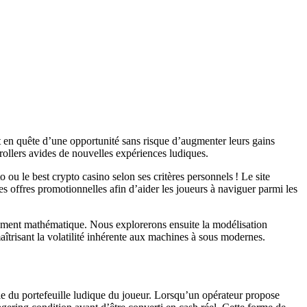
nt en quête d’une opportunité sans risque d’augmenter leurs gains
 rollers avides de nouvelles expériences ludiques.
u le best crypto casino selon ses critères personnels ! Le site
es offres promotionnelles afin d’aider les joueurs à naviguer parmi les
rement mathématique. Nous explorerons ensuite la modélisation
maîtrisant la volatilité inhérente aux machines à sous modernes.
le du portefeuille ludique du joueur. Lorsqu’un opérateur propose