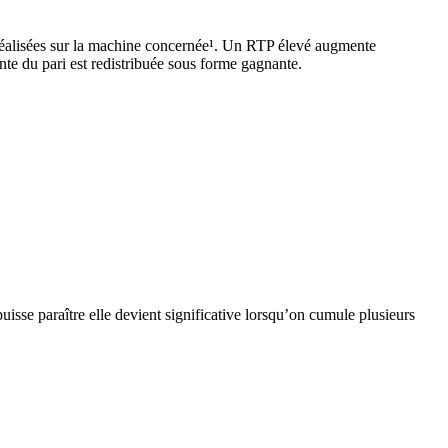
éalisées sur la machine concernée​¹​. Un RTP élevé augmente
ante du pari est redistribuée sous forme gagnante.
isse paraître elle devient significative lorsqu’on cumule plusieurs