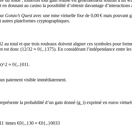
tirée du solde ; toutefois tout gain réalisé est généralement soumis à un 
 en donnant au casino la possibilité d’obtenir davantage d’interactions 
sur
Gonzo’s Quest
avec une mise virtuelle fixe de 0,00 € mais pouvant g
et autres plateformes cryptographiques.
au total et que trois rouleaux doivent aligner ces symboles pour form
nt est donc (12/32 ≈ 0{,.}375). En considérant l’indépendance entre les 
gr)^2 ≈ 0{,.}011.
e un paiement visible immédiatement.
 représente la probabilité d’un gain donné (g_i) exprimé en euros virtu
11 \times €0{,.}30 ≈ €0{,.}0033