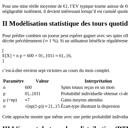
Pour une mise réelle moyenne de €1, l’EV typique tourne autour de €
négligeable isolément, il devient intéressant lorsqu’il est cumulé quot
II Modélisation statistique des tours quotid
Pour prédire combien un joueur peut espérer gagner avec ses spins offert
décrite précédemment (\≈ 1 %). Si un utilisateur bénéficie régulièremen
[
E[X] = n p = 600 × 0{,.}011 ≈ 6{,.}6,
]
c’est‑à‑dire environ sept victoires au cours du mois complet.
Paramètre
Valeur
Interprétation
n
600
Spins totaux reçus en un mois
p
0{,.}011
Probabilité individuelle obtenue ci‑d
μ (=np)
≈7
Gains moyens attendus
σ
√(np(1‑p)) ≈ 2{,.}5
Écart‑type illustrant la dispersion
Cette approche montre que même avec une petite probabilité individuelle