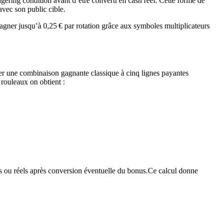
wagering condition avant d’être converti en cash réel. Cette forme de
avec son public cible.
agner jusqu’à 0,25 € par rotation grâce aux symboles multiplicateurs
er une combinaison gagnante classique à cinq lignes payantes
rouleaux on obtient :
els ou réels après conversion éventuelle du bonus.Ce calcul donne