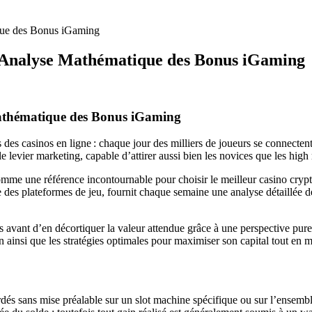
ique des Bonus iGaming
: Analyse Mathématique des Bonus iGaming
Mathématique des Bonus iGaming
s des casinos en ligne : chaque jour des milliers de joueurs se connecte
le levier marketing, capable d’attirer aussi bien les novices que les high
me une référence incontournable pour choisir le meilleur casino crypto o
e des plateformes de jeu, fournit chaque semaine une analyse détaillée d
s avant d’en décortiquer la valeur attendue grâce à une perspective pu
on ainsi que les stratégies optimales pour maximiser son capital tout en 
ordés sans mise préalable sur un slot machine spécifique ou sur l’ensemb