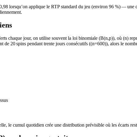
0,98 lorsqu’on applique le RTP standard du jeu (environ 96 %) — une di
idiennement.
iens
s chaque jour, on utilise souvent la loi binomiale (B(n,p)), où (n) repré
t de 20 spins pendant trente jours consécutifs ((n=600)), alors le nombr
essus
, le cumul quotidien crée une distribution prévisible où les écarts rest