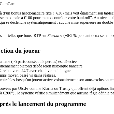
ia GamCare
icie déjà d’un bonus hebdomadaire fixe (+€30) mais voit également son t
se maximale à €100 pour mieux contrôler votre bankroll”. Au niveau «​Pl
ui se déclenche systématiquement : aucune mise supérieure au double du 
es — telles que boost RTP sur
Starburst
(+0·5 % pendant deux semaines)
ction du joueur
ormale (>5 paris consécutifs perdus) est détectée.
tidiennement plafond dépôt selon historique bancaire.
are” ouverte 24/7 avec chat live multilingue.
temps moyen passé vs gains réalisés.
 retirables lorsqu’un joueur active volontairement son auto-exclusion te
ouvées par Uic.Fr comme Klarna ou Trustly qui offrent déjà options lim
 €200”) , le système vérifie simultanément que aucune règle définie p
après le lancement du programme