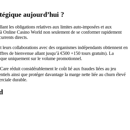
atégique aujourd’hui ?
ant les obligations relatives aux limites auto‑imposées et aux
onc à Online Casino World non seulement de se conformer rapidement
rents directs.​
nt leurs collaborations avec des organismes indépendants obtiennent en
ffres de bienvenue allant jusqu’à €500 +150 tours gratuits). La
ôt que uniquement sur le volume promotionnel.​
re réduit considérablement le coût lié aux fraudes liées au jeu
entiels ainsi que protéger davantage la marge nette liée au churn élevé
rciale durable.
d