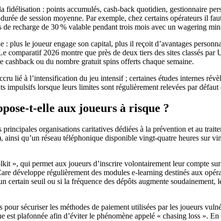
idélisation : points accumulés, cash‑back quotidien, gestionnaire perso
durée de session moyenne. Par exemple, chez certains opérateurs il faut
s de recharge de 30 % valable pendant trois mois avec un wagering m
lus le joueur engage son capital, plus il reçoit d’avantages personnalisé
 comparatif 2026 montre que près de deux tiers des sites classés par Ui
de cashback ou du nombre gratuit spins offerts chaque semaine.
 lié à l’intensification du jeu intensif ; certaines études internes révè
 impulsifs lorsque leurs limites sont régulièrement relevées par défaut 
opose‑t‑elle aux joueurs à risque ?
ncipales organisations caritatives dédiées à la prévention et au trait
, ainsi qu’un réseau téléphonique disponible vingt‑quatre heures sur vin
kit », qui permet aux joueurs d’inscrire volontairement leur compte sur
are développe régulièrement des modules e‑learning destinés aux opérate
un certain seuil ou si la fréquence des dépôts augmente soudainement, 
pour sécuriser les méthodes de paiement utilisées par les joueurs vuln
enne est plafonnée afin d’éviter le phénomène appelé « chasing loss ».