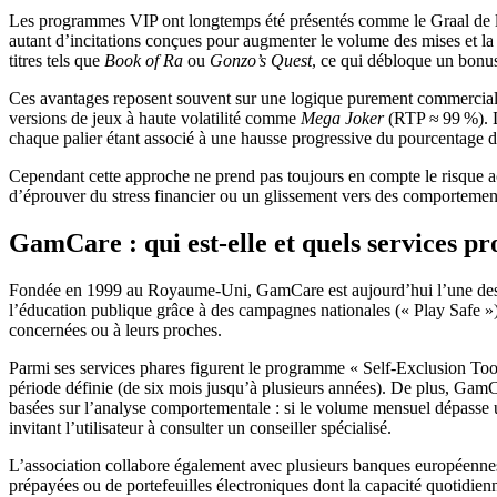
Les programmes VIP ont longtemps été présentés comme le Graal de la f
autant d’incitations conçues pour augmenter le volume des mises et la 
titres tels que
Book of Ra
ou
Gonzo’s Quest
, ce qui débloque un bonu
Ces avantages reposent souvent sur une logique purement commerciale : p
versions de jeux à haute volatilité comme
Mega Joker
(RTP ≈ 99 %). Le
chaque palier étant associé à une hausse progressive du pourcentage 
Cependant cette approche ne prend pas toujours en compte le risque accru
d’éprouver du stress financier ou un glissement vers des comportements
GamCare : qui est‑elle et quels services pr
Fondée en 1999 au Royaume-Uni, GamCare est aujourd’hui l’une des pri
l’éducation publique grâce à des campagnes nationales (« Play Safe »)
concernées ou à leurs proches.
Parmi ses services phares figurent le programme « Self‑Exclusion Tool
période définie (de six mois jusqu’à plusieurs années). De plus, GamC
basées sur l’analyse comportementale : si le volume mensuel dépasse 
invitant l’utilisateur à consulter un conseiller spécialisé.
L’association collabore également avec plusieurs banques européennes 
prépayées ou de portefeuilles électroniques dont la capacité quotidi