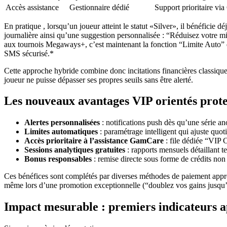
Accès assistance
Gestionnaire dédié
Support prioritaire v
En pratique , lorsqu’un joueur atteint le statut «​Silver​», il bénéf
journalière ainsi qu’une suggestion personnalisée : “Réduisez votre mi
aux tournois Megaways+, c’est maintenant la fonction “Limite Auto” q
SMS sécurisé.*
Cette approche hybride combine donc incitations financières classiqu
joueur ne puisse dépasser ses propres seuils sans être alerté.
Les nouveaux avantages VIP orientés prote
Alertes personnalisées
: notifications push dès qu’une série an
Limites automatiques
: paramétrage intelligent qui ajuste quo
Accès prioritaire à l’assistance GamCare
: file dédiée “VIP C
Sessions analytiques gratuites
: rapports mensuels détaillant 
Bonus responsables
: remise directe sous forme de crédits non
Ces bénéfices sont complétés par diverses méthodes de paiement appr
même lors d’une promotion exceptionnelle (“doublez vos gains jusqu’à
Impact mesurable : premiers indicateurs 