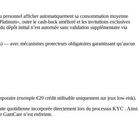
ableau personnel afficher automatiquement sa consommation moyenne
atinum​», outre le cash‑back amélioré et les invitations exclusives
dépôt initial n’est autorisée sans validation supplémentaire via
 — avec mécanismes protecteurs obligatoires garantissant qu’aucun
mporaire (exemple €20 crédit utilisable uniquement sur jeux low‑risk).
ite quotidienne incorporée directement lors du processus KYC . Ainsi
ar GamCare n’est enfreinte.