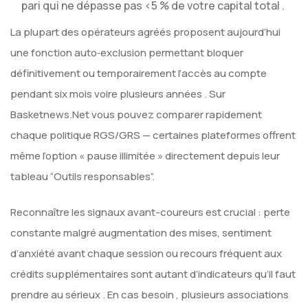
pari qui ne dépasse pas <5 % de votre capital total .
La plupart des opérateurs agréés proposent aujourd’hui
une fonction auto‑exclusion permettant bloquer
définitivement ou temporairement l’accès au compte
pendant six mois voire plusieurs années . Sur
Basketnews.Net vous pouvez comparer rapidement
chaque politique RGS/GRS — certaines plateformes offrent
même l’option « pause illimitée » directement depuis leur
tableau “Outils responsables”.
Reconnaître les signaux avant-coureurs est crucial : perte
constante malgré augmentation des mises, sentiment
d’anxiété avant chaque session ou recours fréquent aux
crédits supplémentaires sont autant d’indicateurs qu’il faut
prendre au sérieux . En cas besoin , plusieurs associations