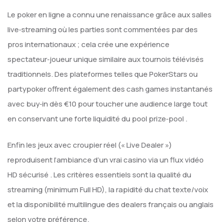
Le poker en ligne a connu une renaissance grâce aux salles
live‑streaming où les parties sont commentées par des
pros internationaux ; cela crée une expérience
spectateur‑joueur unique similaire aux tournois télévisés
traditionnels. Des plateformes telles que PokerStars ou
partypoker offrent également des cash games instantanés
avec buy‑in dès €10 pour toucher une audience large tout
en conservant une forte liquidité du pool prize‑pool .
Enfin les jeux avec croupier réel (« Live Dealer »)
reproduisent l’ambiance d’un vrai casino via un flux vidéo
HD sécurisé . Les critères essentiels sont la qualité du
streaming (minimum Full HD), la rapidité du chat texte/voix
et la disponibilité multilingue des dealers français ou anglais
selon votre préférence.