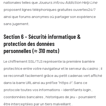
nationales telles que
Joueurs.info
ou
Addiction Help Line
proposent lignes téléphoniques gratuites ouvertes24/7
ainsi que forums anonymes où partager son expérience
sans jugement.
Section 6 – Sécurité informatique &
protection des données
personnelles (≈ 310 mots)
Le chiffrement SSL/TLS représente la première barrière
protectrice entre votre navigateur et le serveur du casino ; il
se reconnaît facilement grâce au petit cadenas vert affiché
dans la barre URL ainsi au préfixe “https://”. Sans ce
protocole toutes vos informations – identifiants login ,
coordonnées bancaires , historiques de jeu – pourraient
être interceptées par un tiers malveillant .