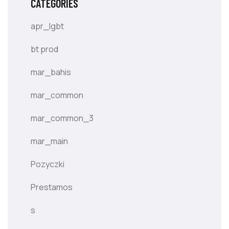
CATEGORIES
apr_lgbt
bt prod
mar_bahis
mar_common
mar_common_3
mar_main
Pozyczki
Prestamos
s