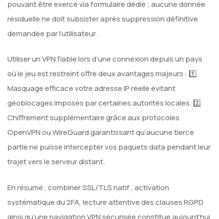
pouvant être exercé via formulaire dédié ; aucune donnée
résiduelle ne doit subsister après suppression définitive
demandée par l’utilisateur .
Utiliser un VPN fiable lors d’une connexion depuis un pays
où le jeu est restreint offre deux avantages majeurs :
1️⃣
Masquage efficace votre adresse IP réelle évitant
géoblocages imposés par certaines autorités locales.
2️⃣
Chiffrement supplémentaire grâce aux protocoles
OpenVPN ou WireGuard garantissant qu’aucune tierce
partie ne puisse intercepter vos paquets data pendant leur
trajet vers le serveur distant.
En résumé , combiner SSL/TLS natif , activation
systématique du 2FA, lecture attentive des clauses RGPD
ainsi qu’une navigation VPN sécurisée constitue aujourd’hui