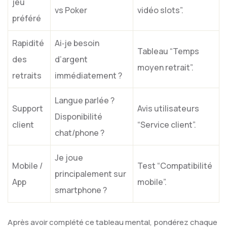
jeu
vs Poker
vidéo slots”.
préféré
Rapidité
Ai‑je besoin
Tableau “Temps
des
d’argent
moyen retrait”.
retraits
immédiatement ?
Langue parlée ?
Support
Avis utilisateurs
Disponibilité
client
“Service client”.
chat/phone ?
Je joue
Mobile /
Test “Compatibilité
principalement sur
App
mobile”.
smartphone ?
Après avoir complété ce tableau mental, pondérez chaque