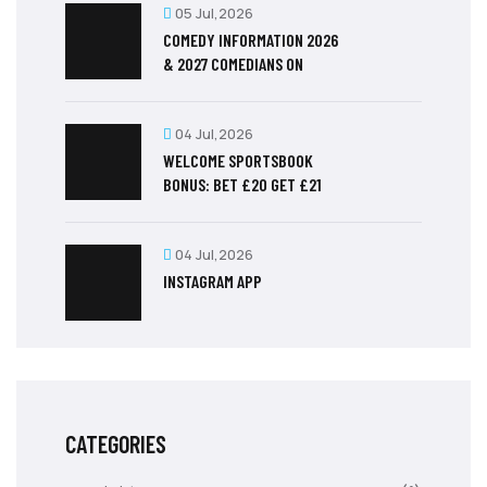
05 Jul,2026
COMEDY INFORMATION 2026
& 2027 COMEDIANS ON
04 Jul,2026
WELCOME SPORTSBOOK
BONUS: BET £20 GET £21
04 Jul,2026
‎INSTAGRAM APP
CATEGORIES