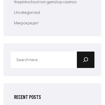
thepinkschool non gamstop casinos
Uncategorized
Микрокредит
RECENT POSTS