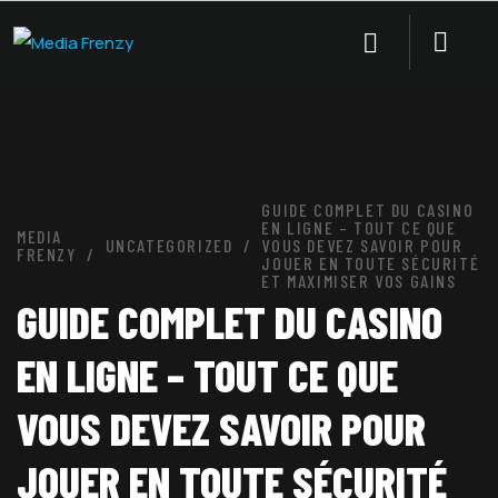
GUIDE COMPLET DU CASINO
EN LIGNE – TOUT CE QUE
MEDIA
UNCATEGORIZED
VOUS DEVEZ SAVOIR POUR
FRENZY
JOUER EN TOUTE SÉCURITÉ
ET MAXIMISER VOS GAINS
GUIDE COMPLET DU CASINO
EN LIGNE – TOUT CE QUE
VOUS DEVEZ SAVOIR POUR
JOUER EN TOUTE SÉCURITÉ