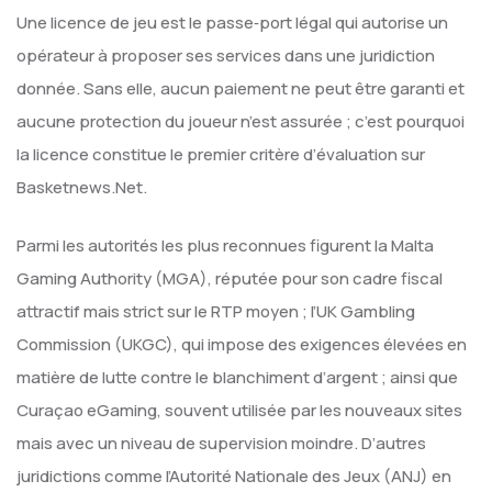
Une licence de jeu est le passe‑port légal qui autorise un
opérateur à proposer ses services dans une juridiction
donnée. Sans elle, aucun paiement ne peut être garanti et
aucune protection du joueur n’est assurée ; c’est pourquoi
la licence constitue le premier critère d’évaluation sur
Basketnews.Net.
Parmi les autorités les plus reconnues figurent la Malta
Gaming Authority (MGA), réputée pour son cadre fiscal
attractif mais strict sur le RTP moyen ; l’UK Gambling
Commission (UKGC), qui impose des exigences élevées en
matière de lutte contre le blanchiment d’argent ; ainsi que
Curaçao eGaming, souvent utilisée par les nouveaux sites
mais avec un niveau de supervision moindre. D’autres
juridictions comme l’Autorité Nationale des Jeux (ANJ) en