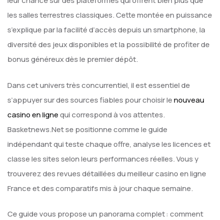
leur chance sur des plateformes qui offrent bien plus que
les salles terrestres classiques. Cette montée en puissance
s’explique par la facilité d’accès depuis un smartphone, la
diversité des jeux disponibles et la possibilité de profiter de
bonus généreux dès le premier dépôt.
Dans cet univers très concurrentiel, il est essentiel de
s’appuyer sur des sources fiables pour choisir le
nouveau
casino en ligne
qui correspond à vos attentes.
Basketnews.Net se positionne comme le guide
indépendant qui teste chaque offre, analyse les licences et
classe les sites selon leurs performances réelles. Vous y
trouverez des revues détaillées du meilleur casino en ligne
France et des comparatifs mis à jour chaque semaine.
Ce guide vous propose un panorama complet : comment