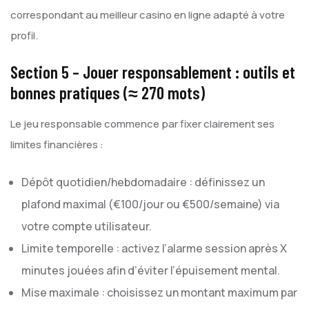
correspondant au meilleur casino en ligne adapté à votre
profil.
Section 5 – Jouer responsablement : outils et
bonnes pratiques (≈ 270 mots)
Le jeu responsable commence par fixer clairement ses
limites financières :
Dépôt quotidien/hebdomadaire : définissez un
plafond maximal (€100/jour ou €500/semaine) via
votre compte utilisateur.
Limite temporelle : activez l’alarme session après X
minutes jouées afin d’éviter l’épuisement mental.
Mise maximale : choisissez un montant maximum par