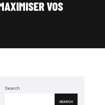
MAXIMISER VOS
Search
SEARCH