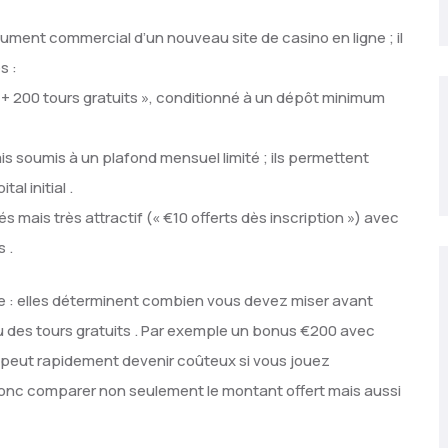
ment commercial d’un nouveau site de casino en ligne ; il
s :
+ 200 tours gratuits », conditionné à un dépôt minimum
is soumis à un plafond mensuel limité ; ils permettent
al initial .
 mais très attractif (« €10 offerts dès inscription ») avec
 .
ge : elles déterminent combien vous devez miser avant
u des tours gratuits . Par exemple un bonus €200 avec
i peut rapidement devenir coûteux si vous jouez
ut donc comparer non seulement le montant offert mais aussi