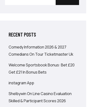
RECENT POSTS
Comedy Information 2026 & 2027
Comedians On Tour Ticketmaster Uk
Welcome Sportsbook Bonus: Bet £20
Get £21 In Bonus Bets
‎instagram App
Shelbywin On Line Casino Evaluation
Skilled & Participant Scores 2026