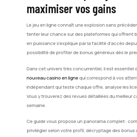
maximiser vos gains
Le jeu en ligne connaît une explosion sans précéden
tenter leur chance sur des plateformes qui offrent b
en puissance s’explique par la facilité d’accès depu
possibilité de profiter de bonus généreux dès le pr
Dans cet univers très concurrentiel, il est essentiel
nouveau casino en ligne
qui correspond à vos atten
indépendant qui teste chaque offre, analyse les lice
Vous y trouverez des revues détaillées du meilleur 
semaine.
Ce guide vous propose un panorama complet : commen
privilégier selon votre profil, décryptage des bon