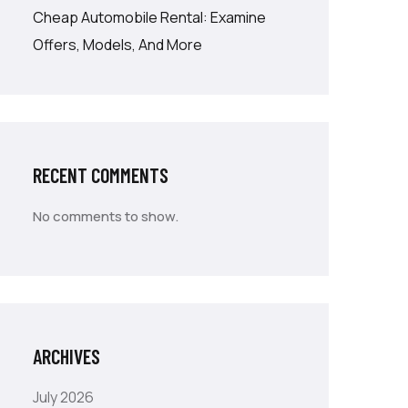
Cheap Automobile Rental: Examine
Offers, Models, And More
RECENT COMMENTS
No comments to show.
ARCHIVES
July 2026