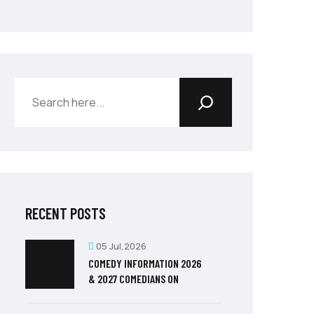
RECENT POSTS
05 Jul,2026
COMEDY INFORMATION 2026
& 2027 COMEDIANS ON