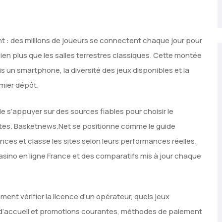
t : des millions de joueurs se connectent chaque jour pour
ien plus que les salles terrestres classiques. Cette montée
is un smartphone, la diversité des jeux disponibles et la
emier dépôt.
 de s’appuyer sur des sources fiables pour choisir le
tes. Basketnews.Net se positionne comme le guide
nces et classe les sites selon leurs performances réelles.
casino en ligne France et des comparatifs mis à jour chaque
t vérifier la licence d’un opérateur, quels jeux
us d’accueil et promotions courantes, méthodes de paiement