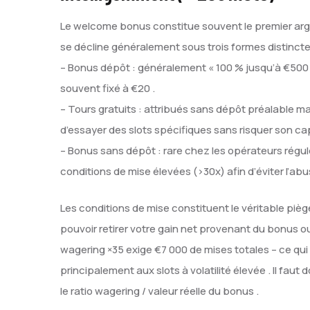
Le welcome bonus constitue souvent le premier argu
se décline généralement sous trois formes distincte
– Bonus dépôt : généralement « 100 % jusqu’à €500 
souvent fixé à €20 .
– Tours gratuits : attribués sans dépôt préalable ma
d’essayer des slots spécifiques sans risquer son capit
– Bonus sans dépôt : rare chez les opérateurs régulés
conditions de mise élevées (>30x) afin d’éviter l’abus
Les conditions de mise constituent le véritable piè
pouvoir retirer votre gain net provenant du bonus o
wagering ×35 exige €7 000 de mises totales – ce qu
principalement aux slots à volatilité élevée . Il fa
le ratio wagering / valeur réelle du bonus .