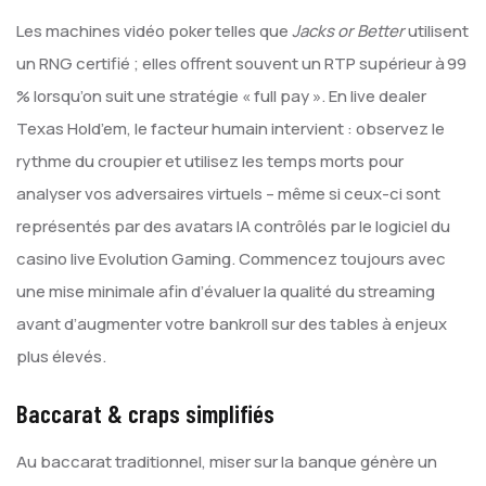
Les machines vidéo poker telles que
Jacks or Better
utilisent
un RNG certifié ; elles offrent souvent un RTP supérieur à 99
% lorsqu’on suit une stratégie « full pay ». En live dealer
Texas Hold’em, le facteur humain intervient : observez le
rythme du croupier et utilisez les temps morts pour
analyser vos adversaires virtuels – même si ceux-ci sont
représentés par des avatars IA contrôlés par le logiciel du
casino live Evolution Gaming. Commencez toujours avec
une mise minimale afin d’évaluer la qualité du streaming
avant d’augmenter votre bankroll sur des tables à enjeux
plus élevés.
Baccarat & craps simplifiés
Au baccarat traditionnel, miser sur la banque génère un