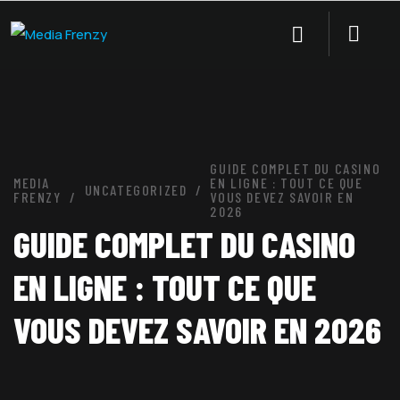
GUIDE COMPLET DU CASINO
MEDIA
EN LIGNE : TOUT CE QUE
UNCATEGORIZED
FRENZY
VOUS DEVEZ SAVOIR EN
2026
GUIDE COMPLET DU CASINO
EN LIGNE : TOUT CE QUE
VOUS DEVEZ SAVOIR EN 2026