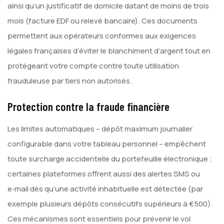
ainsi qu’un justificatif de domicile datant de moins de trois
mois (facture EDF ou relevé bancaire). Ces documents
permettent aux opérateurs conformes aux exigences
légales françaises d’éviter le blanchiment d’argent tout en
protégeant votre compte contre toute utilisation
frauduleuse par tiers non autorisés.
Protection contre la fraude financière
Les limites automatiques – dépôt maximum journalier
configurable dans votre tableau personnel – empêchent
toute surcharge accidentelle du portefeuille électronique ;
certaines plateformes offrent aussi des alertes SMS ou
e‑mail dès qu’une activité inhabituelle est détectée (par
exemple plusieurs dépôts consécutifs supérieurs à €500).
Ces mécanismes sont essentiels pour prévenir le vol