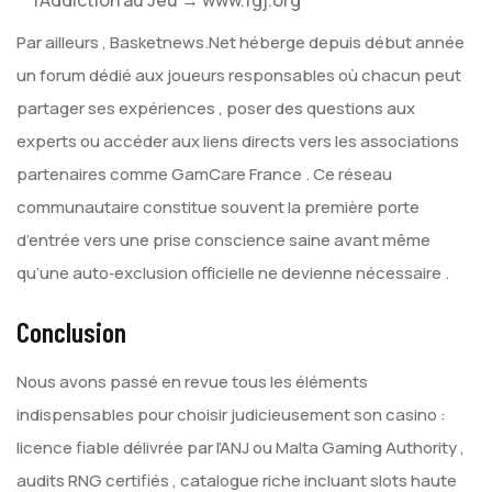
l’Addiction au Jeu → www.fgj.org
Par ailleurs , Basketnews.Net héberge depuis début année
un forum dédié aux joueurs responsables où chacun peut
partager ses expériences , poser des questions aux
experts ou accéder aux liens directs vers les associations
partenaires comme GamCare France . Ce réseau
communautaire constitue souvent la première porte
d’entrée vers une prise conscience saine avant même
qu’une auto‑exclusion officielle ne devienne nécessaire .
Conclusion
Nous avons passé en revue tous les éléments
indispensables pour choisir judicieusement son casino :
licence fiable délivrée par l’ANJ ou Malta Gaming Authority ,
audits RNG certifiés , catalogue riche incluant slots haute