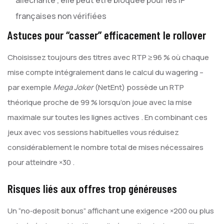
alléchante , elle peut être bloquée pour les IP
françaises non vérifiées
Astuces pour “casser” efficacement le rollover
Choisissez toujours des titres avec RTP ≥ 96 % où chaque
mise compte intégralement dans le calcul du wagering –
par exemple
Mega Joker
(NetEnt) possède un RTP
théorique proche de 99 % lorsqu’on joue avec la mise
maximale sur toutes les lignes actives . En combinant ces
jeux avec vos sessions habituelles vous réduisez
considérablement le nombre total de mises nécessaires
pour atteindre ×30 .
Risques liés aux offres trop généreuses
Un “no‑deposit bonus” affichant une exigence ×200 ou plus