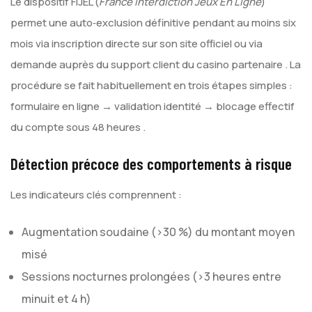
Le dispositif FIJEL (
France Interdiction Jeux En Ligne
)
permet une auto‑exclusion définitive pendant au moins six
mois via inscription directe sur son site officiel ou via
demande auprès du support client du casino partenaire . La
procédure se fait habituellement en trois étapes simples :
formulaire en ligne → validation identité → blocage effectif
du compte sous 48 heures .
Détection précoce des comportements à risque
Les indicateurs clés comprennent :
Augmentation soudaine (>30 %) du montant moyen
misé
Sessions nocturnes prolongées (>3 heures entre
minuit et 4 h)