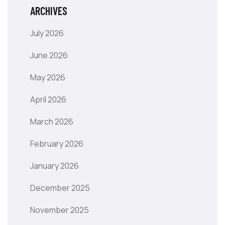
ARCHIVES
July 2026
June 2026
May 2026
April 2026
March 2026
February 2026
January 2026
December 2025
November 2025