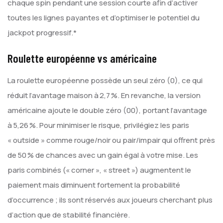
chaque spin pendant une session courte afin d’activer
toutes les lignes payantes et d’optimiser le potentiel du
jackpot progressif.*
Roulette européenne vs américaine
La roulette européenne possède un seul zéro (0), ce qui
réduit l’avantage maison à 2,7 %. En revanche, la version
américaine ajoute le double zéro (00), portant l’avantage
à 5,26 %. Pour minimiser le risque, privilégiez les paris
« outside » comme rouge/noir ou pair/impair qui offrent près
de 50 % de chances avec un gain égal à votre mise. Les
paris combinés (« corner », « street ») augmentent le
paiement mais diminuent fortement la probabilité
d’occurrence ; ils sont réservés aux joueurs cherchant plus
d’action que de stabilité financière.