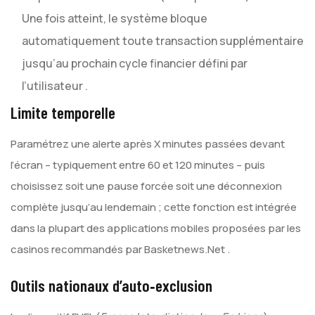
Une fois atteint, le système bloque
automatiquement toute transaction supplémentaire
jusqu’au prochain cycle financier défini par
l’utilisateur .
Limite temporelle
Paramétrez une alerte après X minutes passées devant
l’écran – typiquement entre 60 et 120 minutes – puis
choisissez soit une pause forcée soit une déconnexion
complète jusqu’au lendemain ; cette fonction est intégrée
dans la plupart des applications mobiles proposées par les
casinos recommandés par Basketnews.Net .
Outils nationaux d’auto‑exclusion