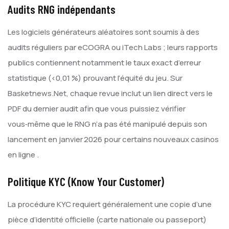
Audits RNG indépendants
Les logiciels générateurs aléatoires sont soumis à des
audits réguliers par eCOGRA ou iTech Labs ; leurs rapports
publics contiennent notamment le taux exact d’erreur
statistique (<0,01 %) prouvant l’équité du jeu. Sur
Basketnews.Net, chaque revue inclut un lien direct vers le
PDF du dernier audit afin que vous puissiez vérifier
vous‑même que le RNG n’a pas été manipulé depuis son
lancement en janvier 2026 pour certains nouveaux casinos
en ligne .
Politique KYC (Know Your Customer)
La procédure KYC requiert généralement une copie d’une
pièce d’identité officielle (carte nationale ou passeport)