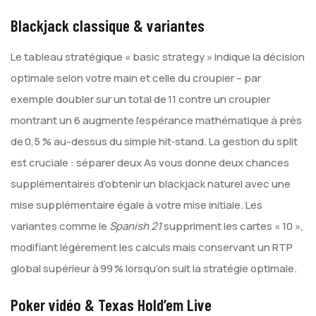
Blackjack classique & variantes
Le tableau stratégique « basic strategy » indique la décision
optimale selon votre main et celle du croupier – par
exemple doubler sur un total de 11 contre un croupier
montrant un 6 augmente l’espérance mathématique à près
de 0,5 % au-dessus du simple hit‑stand. La gestion du split
est cruciale : séparer deux As vous donne deux chances
supplémentaires d’obtenir un blackjack naturel avec une
mise supplémentaire égale à votre mise initiale. Les
variantes comme le
Spanish 21
suppriment les cartes « 10 »,
modifiant légèrement les calculs mais conservant un RTP
global supérieur à 99 % lorsqu’on suit la stratégie optimale.
Poker vidéo & Texas Hold’em Live