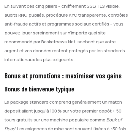
En suivant ces cinq piliers – chiffrement SSL/TLS visible,
audits RNG publiés, procédure KYC transparente, contrôles
anti‑fraude actifs et programmes sociaux certifiés – vous
pouvez jouer sereinement sur n’importe quel site
recommandé par Basketnews.Net, sachant que votre
argent et vos données restent protégés par les standards
internationaux les plus exigeants .
Bonus et promotions : maximiser vos gains
Bonus de bienvenue typique
Le package standard comprend généralement un match
deposit allant jusqu’à 100 % sur votre premier dépôt + 50
tours gratuits sur une machine populaire comme
Book of
Dead
. Les exigences de mise sont souvent fixées à ×30 fois