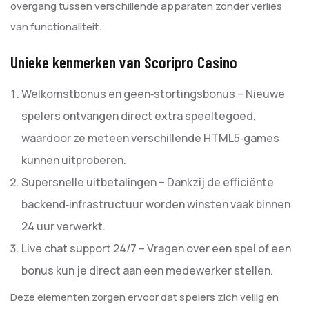
overgang tussen verschillende apparaten zonder verlies
van functionaliteit.
Unieke kenmerken van Scoripro Casino
Welkomstbonus en geen‑stortingsbonus – Nieuwe
spelers ontvangen direct extra speeltegoed,
waardoor ze meteen verschillende HTML5‑games
kunnen uitproberen.
Supersnelle uitbetalingen – Dankzij de efficiënte
backend‑infrastructuur worden winsten vaak binnen
24 uur verwerkt.
Live chat support 24/7 – Vragen over een spel of een
bonus kun je direct aan een medewerker stellen.
Deze elementen zorgen ervoor dat spelers zich veilig en