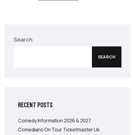
Search
SEARCH
RECENT POSTS
Comedy Information 2026 & 2027
Comedians On Tour Ticketmaster Uk