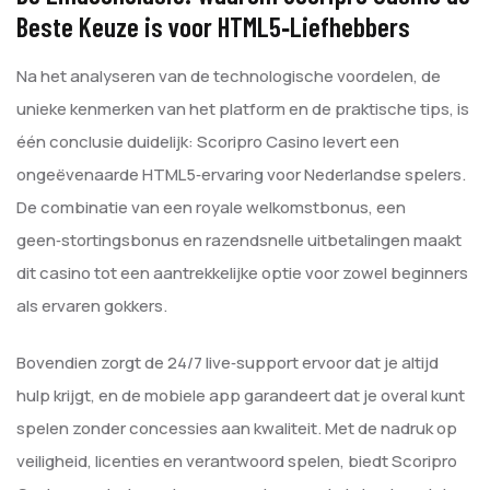
Beste Keuze is voor HTML5‑Liefhebbers
Na het analyseren van de technologische voordelen, de
unieke kenmerken van het platform en de praktische tips, is
één conclusie duidelijk: Scoripro Casino levert een
ongeëvenaarde HTML5‑ervaring voor Nederlandse spelers.
De combinatie van een royale welkomstbonus, een
geen‑stortingsbonus en razendsnelle uitbetalingen maakt
dit casino tot een aantrekkelijke optie voor zowel beginners
als ervaren gokkers.
Bovendien zorgt de 24/7 live‑support ervoor dat je altijd
hulp krijgt, en de mobiele app garandeert dat je overal kunt
spelen zonder concessies aan kwaliteit. Met de nadruk op
veiligheid, licenties en verantwoord spelen, biedt Scoripro