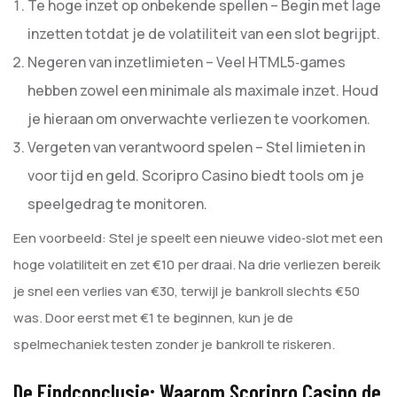
Te hoge inzet op onbekende spellen – Begin met lage
inzetten totdat je de volatiliteit van een slot begrijpt.
Negeren van inzetlimieten – Veel HTML5‑games
hebben zowel een minimale als maximale inzet. Houd
je hieraan om onverwachte verliezen te voorkomen.
Vergeten van verantwoord spelen – Stel limieten in
voor tijd en geld. Scoripro Casino biedt tools om je
speelgedrag te monitoren.
Een voorbeeld: Stel je speelt een nieuwe video‑slot met een
hoge volatiliteit en zet €10 per draai. Na drie verliezen bereik
je snel een verlies van €30, terwijl je bankroll slechts €50
was. Door eerst met €1 te beginnen, kun je de
spelmechaniek testen zonder je bankroll te riskeren.
De Eindconclusie: Waarom Scoripro Casino de