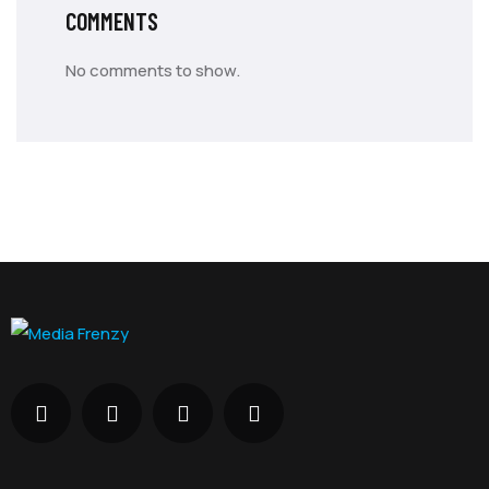
COMMENTS
No comments to show.