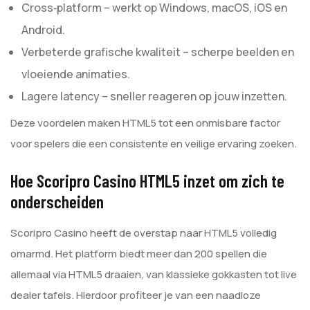
Cross‑platform – werkt op Windows, macOS, iOS en
Android.
Verbeterde grafische kwaliteit – scherpe beelden en
vloeiende animaties.
Lagere latency – sneller reageren op jouw inzetten.
Deze voordelen maken HTML5 tot een onmisbare factor
voor spelers die een consistente en veilige ervaring zoeken.
Hoe Scoripro Casino HTML5 inzet om zich te
onderscheiden
Scoripro Casino heeft de overstap naar HTML5 volledig
omarmd. Het platform biedt meer dan 200 spellen die
allemaal via HTML5 draaien, van klassieke gokkasten tot live
dealer tafels. Hierdoor profiteer je van een naadloze