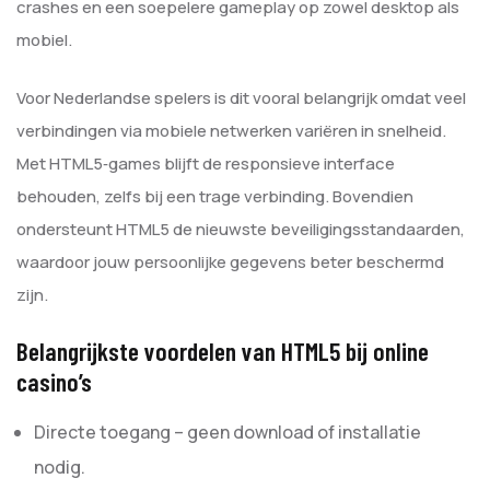
crashes en een soepelere gameplay op zowel desktop als
mobiel.
Voor Nederlandse spelers is dit vooral belangrijk omdat veel
verbindingen via mobiele netwerken variëren in snelheid.
Met HTML5‑games blijft de responsieve interface
behouden, zelfs bij een trage verbinding. Bovendien
ondersteunt HTML5 de nieuwste beveiligingsstandaarden,
waardoor jouw persoonlijke gegevens beter beschermd
zijn.
Belangrijkste voordelen van HTML5 bij online
casino’s
Directe toegang – geen download of installatie
nodig.