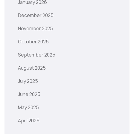
January 2026
December 2025
November 2025
October 2025
September 2025
August 2025
July 2025
June 2025
May 2025
April 2025