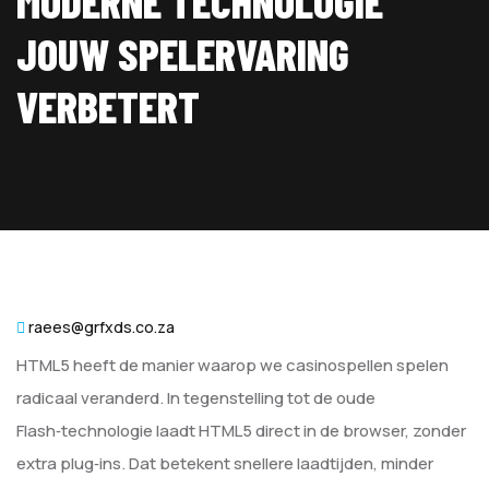
MODERNE TECHNOLOGIE
JOUW SPELERVARING
VERBETERT
raees@grfxds.co.za
HTML5 heeft de manier waarop we casinospellen spelen
radicaal veranderd. In tegenstelling tot de oude
Flash‑technologie laadt HTML5 direct in de browser, zonder
extra plug‑ins. Dat betekent snellere laadtijden, minder