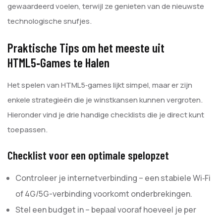
gewaardeerd voelen, terwijl ze genieten van de nieuwste
technologische snufjes.
Praktische Tips om het meeste uit
HTML5‑Games te Halen
Het spelen van HTML5‑games lijkt simpel, maar er zijn
enkele strategieën die je winstkansen kunnen vergroten.
Hieronder vind je drie handige checklists die je direct kunt
toepassen.
Checklist voor een optimale spelopzet
Controleer je internetverbinding – een stabiele Wi‑Fi
of 4G/5G-verbinding voorkomt onderbrekingen.
Stel een budget in – bepaal vooraf hoeveel je per