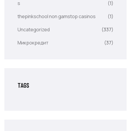
s
(1)
thepinkschool non gamstop casinos
(1)
Uncategorized
(337)
Микрокредит
(37)
TAGS