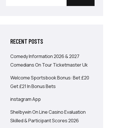
RECENT POSTS
Comedy Information 2026 & 2027
Comedians On Tour Ticketmaster Uk
Welcome Sportsbook Bonus: Bet £20
Get £21 In Bonus Bets
‎instagram App
Shelbywin On Line Casino Evaluation
Skilled & Participant Scores 2026