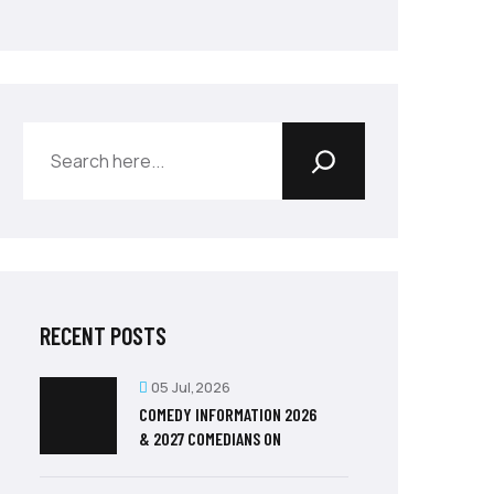
RECENT POSTS
05 Jul,2026
COMEDY INFORMATION 2026
& 2027 COMEDIANS ON