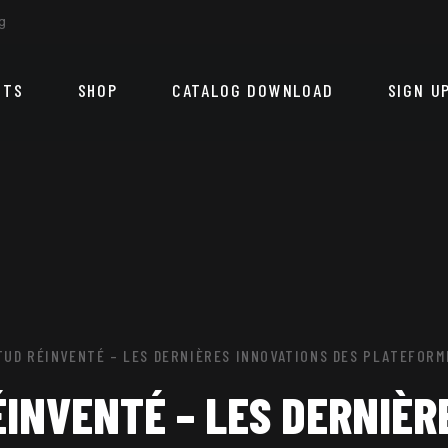
g
CTS
SHOP
CATALOG DOWNLOAD
SIGN U
TUD RÉINVENTÉ – LES DERNIÈRES INNOVATIONS DES PLATEFORME
INVENTÉ – LES DERNIÈR