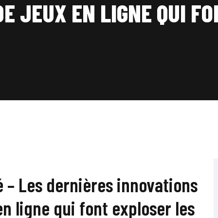
E JEUX EN LIGNE QUI F
 – Les dernières innovations
n ligne qui font exploser les