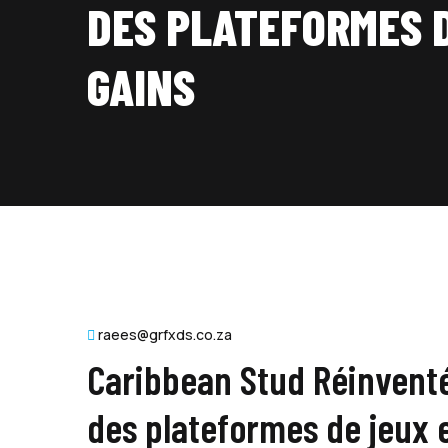
DES PLATEFORMES D
GAINS
raees@grfxds.co.za
Caribbean Stud Réinventé
des plateformes de jeux e