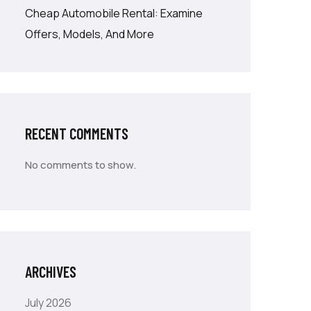
Cheap Automobile Rental: Examine
Offers, Models, And More
RECENT COMMENTS
No comments to show.
ARCHIVES
July 2026