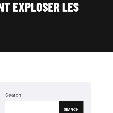
ONT EXPLOSER LES
Search
SEARCH