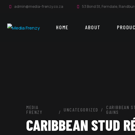
admin@media-frenzy.co.za
53 Bond St, Ferndale, Randbur
HOME
ABOUT
PRODU
MEDIA
CARIBBEAN S
UNCATEGORIZED
FRENZY
GAINS
CARIBBEAN STUD RÉ