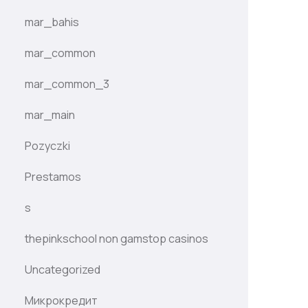
mar_bahis
mar_common
mar_common_3
mar_main
Pozyczki
Prestamos
s
thepinkschool non gamstop casinos
Uncategorized
Микрокредит