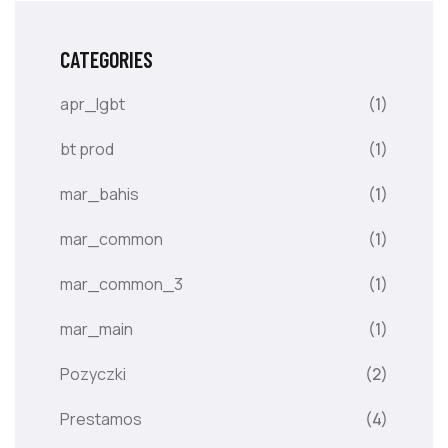
CATEGORIES
apr_lgbt
(1)
bt prod
(1)
mar_bahis
(1)
mar_common
(1)
mar_common_3
(1)
mar_main
(1)
Pozyczki
(2)
Prestamos
(4)