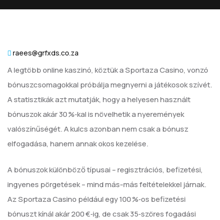
raees@grfxds.co.za
A legtöbb online kaszinó, köztük a Sportaza Casino, vonzó
bónuszcsomagokkal próbálja megnyerni a játékosok szívét.
A statisztikák azt mutatják, hogy a helyesen használt
bónuszok akár 30 %‑kal is növelhetik a nyeremények
valószínűségét. A kulcs azonban nem csak a bónusz
elfogadása, hanem annak okos kezelése.
A bónuszok különböző típusai – regisztrációs, befizetési,
ingyenes pörgetések – mind más-más feltételekkel járnak.
Az Sportaza Casino például egy 100 %‑os befizetési
bónuszt kínál akár 200 €‑ig, de csak 35‑szöres fogadási