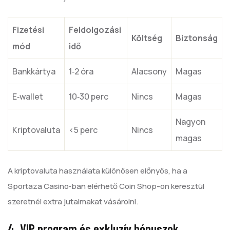
Fizetési
Feldolgozási
Költség
Biztonság
mód
idő
Bankkártya
1‑2 óra
Alacsony
Magas
E‑wallet
10‑30 perc
Nincs
Magas
Nagyon
Kriptovaluta
<5 perc
Nincs
magas
A kriptovaluta használata különösen előnyös, ha a
Sportaza Casino‑ban elérhető Coin Shop-on keresztül
szeretnél extra jutalmakat vásárolni.
4. VIP program és exkluzív bónuszok