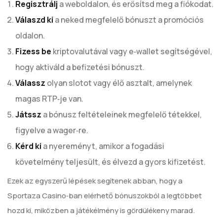
Regisztrálj
a weboldalon, és erősítsd meg a fiókodat.
Válaszd ki
a neked megfelelő bónuszt a promóciós
oldalon.
Fizess be
kriptovalutával vagy e‑wallet segítségével,
hogy aktiváld a befizetési bónuszt.
Válassz
olyan slotot vagy élő asztalt, amelynek
magas RTP‑je van.
Játssz
a bónusz feltételeinek megfelelő tétekkel,
figyelve a wager‑re.
Kérd ki
a nyereményt, amikor a fogadási
követelmény teljesült, és élvezd a gyors kifizetést.
Ezek az egyszerű lépések segítenek abban, hogy a
Sportaza Casino‑ban elérhető bónuszokból a legtöbbet
hozd ki, miközben a játékélmény is gördülékeny marad.