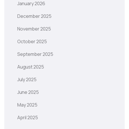
January 2026
December 2025
November 2025
October 2025
September 2025
August 2025
July 2025
June 2025
May 2025
April 2025