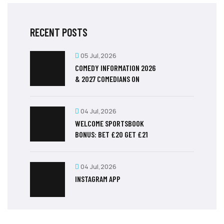
RECENT POSTS
05 Jul,2026
COMEDY INFORMATION 2026
& 2027 COMEDIANS ON
04 Jul,2026
WELCOME SPORTSBOOK
BONUS: BET £20 GET £21
04 Jul,2026
‎INSTAGRAM APP