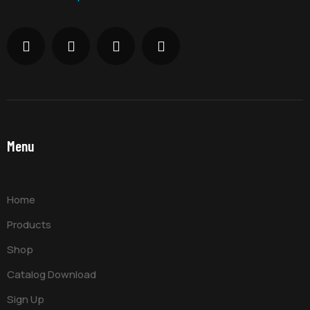
Menu
Home
Products
Shop
Catalog Download
Sign Up