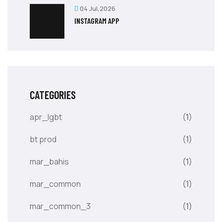
04 Jul,2026
‎INSTAGRAM APP
CATEGORIES
apr_lgbt
(1)
bt prod
(1)
mar_bahis
(1)
mar_common
(1)
mar_common_3
(1)