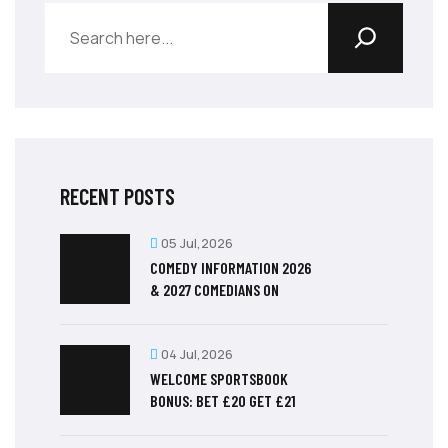
RECENT POSTS
05 Jul,2026
COMEDY INFORMATION 2026
& 2027 COMEDIANS ON
04 Jul,2026
WELCOME SPORTSBOOK
BONUS: BET £20 GET £21