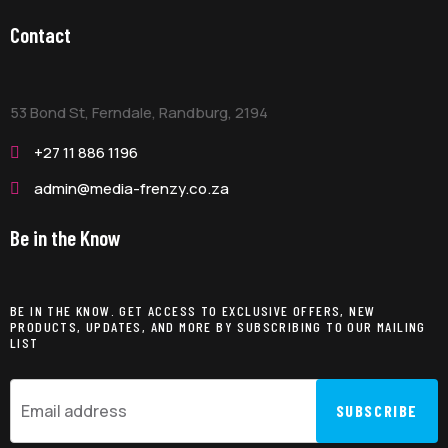
Contact
53 Bond St, Ferndale, Randburg,
2194
+27 11 886 1196
admin@media-frenzy.co.za
Be in the Know
BE IN THE KNOW. GET ACCESS TO EXCLUSIVE OFFERS, NEW
PRODUCTS, UPDATES, AND MORE BY SUBSCRIBING TO OUR MAILING
LIST
SUBSCRIBE