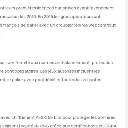
t leurs premières licences nationales avant l’avènement
française dès 2010. En 2015 les gros opérateurs ont
rs français de parler avec un croupier réel via webcam tout
.
reuse : conformité aux normes anti‑blanchiment, protection
 sont obligatoires. Les jeux autorisés incluent les
e), le poker avec pool dédié et toutes les variantes
LS avec chiffrement AES‑256 bits pour protéger les données
 valident l’équité du RNG grâce aux certifications eCOGRA