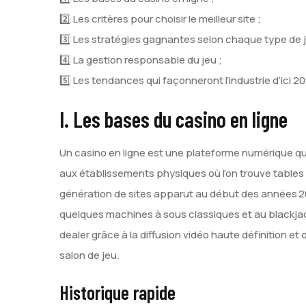
2️⃣ Les critères pour choisir le meilleur site ;
3️⃣ Les stratégies gagnantes selon chaque type de j
4️⃣ La gestion responsable du jeu ;
5️⃣ Les tendances qui façonneront l’industrie d’ici 2
I. Les bases du casino en ligne
Un casino en ligne est une plateforme numérique qui
aux établissements physiques où l’on trouve table
génération de sites apparut au début des années 2
quelques machines à sous classiques et au blackjack
dealer grâce à la diffusion vidéo haute définition et
salon de jeu.
Historique rapide