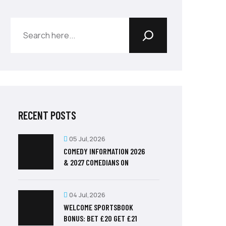
RECENT POSTS
05 Jul,2026
COMEDY INFORMATION 2026
& 2027 COMEDIANS ON
04 Jul,2026
WELCOME SPORTSBOOK
BONUS: BET £20 GET £21