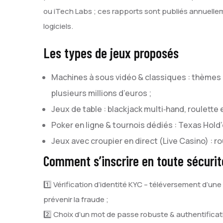
ou iTech Labs ; ces rapports sont publiés annuellemen
logiciels.
Les types de jeux proposés
Machines à sous vidéo & classiques : thèmes
plusieurs millions d’euros ;
Jeux de table : blackjack multi‑hand, roulette
Poker en ligne & tournois dédiés : Texas Hol
Jeux avec croupier en direct (Live Casino) : rou
Comment s’inscrire en toute sécurit
1️⃣ Vérification d’identité KYC – téléversement d’une 
prévenir la fraude ;
2️⃣ Choix d’un mot de passe robuste & authentificat