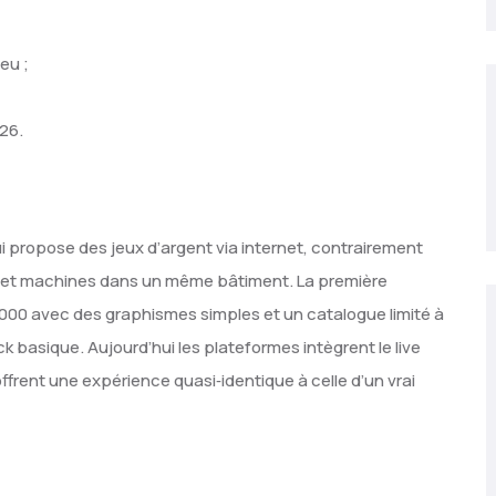
eu ;
026.
 propose des jeux d’argent via internet, contrairement
s et machines dans un même bâtiment. La première
000 avec des graphismes simples et un catalogue limité à
 basique. Aujourd’hui les plateformes intègrent le live
 offrent une expérience quasi‑identique à celle d’un vrai