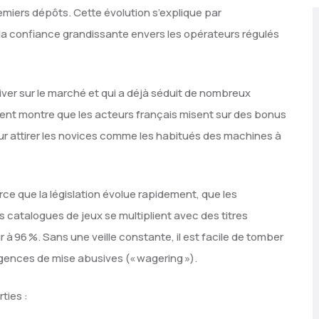
remiers dépôts. Cette évolution s’explique par
la confiance grandissante envers les opérateurs régulés
river sur le marché et qui a déjà séduit de nombreux
ent montre que les acteurs français misent sur des bonus
ur attirer les novices comme les habitués des machines à
ce que la législation évolue rapidement, que les
s catalogues de jeux se multiplient avec des titres
r à 96 %. Sans une veille constante, il est facile de tomber
igences de mise abusives (« wagering »).
ties :