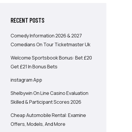
RECENT POSTS
Comedy Information 2026 & 2027
Comedians On Tour Ticketmaster Uk
Welcome Sportsbook Bonus: Bet £20
Get £21 In Bonus Bets
‎instagram App
Shelbywin On Line Casino Evaluation
Skilled & Participant Scores 2026
Cheap Automobile Rental: Examine
Offers, Models, And More