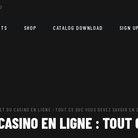
g
CTS
SHOP
CATALOG DOWNLOAD
SIGN U
ET DU CASINO EN LIGNE : TOUT CE QUE VOUS DEVEZ SAVOIR EN 
CASINO EN LIGNE : TOUT