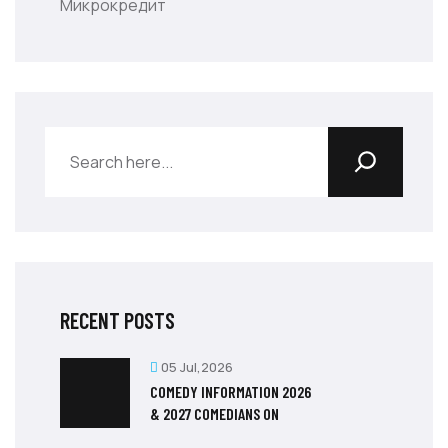
Микрокредит
RECENT POSTS
05 Jul,2026
COMEDY INFORMATION 2026
& 2027 COMEDIANS ON