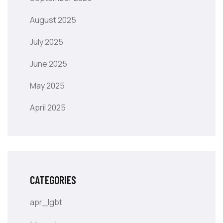
August 2025
July 2025
June 2025
May 2025
April 2025
CATEGORIES
apr_lgbt