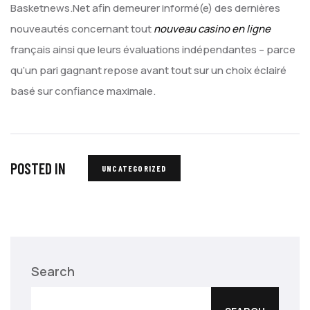
Basketnews.Net afin demeurer informé(e) des dernières
nouveautés concernant tout
nouveau casino en ligne
français ainsi que leurs évaluations indépendantes – parce
qu’un pari gagnant repose avant tout sur un choix éclairé
basé sur confiance maximale.​
POSTED IN
UNCATEGORIZED
Search