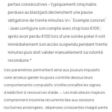
pertes consécutives – typiquement cinq mains
perdues au blackjack déclenchent une pause
obligatoire de trente minutes.\n>`Exemple concret`
: Jean configure son compte avec stop loss €100 ;
après avoir perdu €100 lors d’une soirée poker il voit
immédiatement son accès suspendu pendant trente
minutes puis doit valider manuellement sa volonté
reconduire.*
Ces paramètres permettent ainsi aux joueurs impulsifs
voire anxieux garder toujours contrôle dessus leurs
comportements compulsifs.\n\nReconnaître les signes
d’addiction & ressources d’aide → Les indicateurs majeurs
comprennent insomnie récurrente liée aux sessions
nocturnes prolongées , dépenses croissantes malgré perte