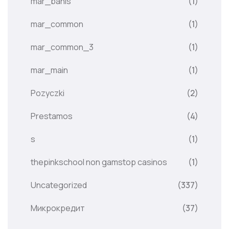
mar_bahis
(1)
mar_common
(1)
mar_common_3
(1)
mar_main
(1)
Pozyczki
(2)
Prestamos
(4)
s
(1)
thepinkschool non gamstop casinos
(1)
Uncategorized
(337)
Микрокредит
(37)