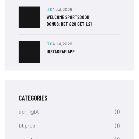
04 Jul,2026
WELCOME SPORTSBOOK
BONUS: BET £20 GET £21
04 Jul,2026
‎INSTAGRAM APP
CATEGORIES
apr_lgbt
(1)
bt prod
(1)