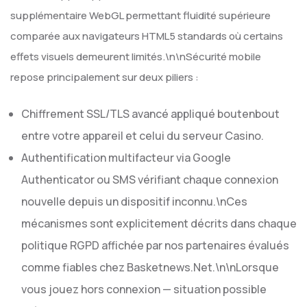
supplémentaire WebGL permettant fluidité supérieure
comparée aux navigateurs HTML5 standards où certains
effets visuels demeurent limités.\n\nSécurité mobile
repose principalement sur deux piliers :
Chiffrement SSL/TLS avancé appliqué bout­en­bout
entre votre appareil et celui du serveur Casino.
Authentification multifacteur via Google
Authenticator ou SMS vérifiant chaque connexion
nouvelle depuis un dispositif inconnu.\nCes
mécanismes sont explicitement décrits dans chaque
politique RGPD affichée par nos partenaires évalués
comme fiables chez Basketnews.Net.\n\nLorsque
vous jouez hors connexion — situation possible