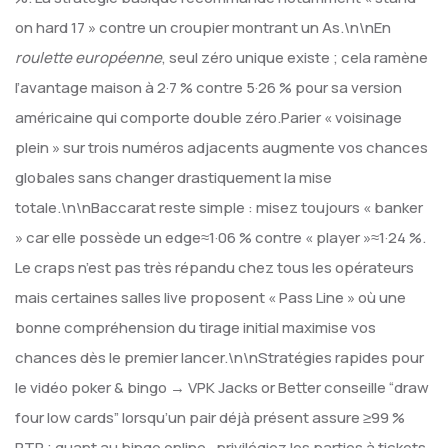
on hard 17 » contre un croupier montrant un As.\n\nEn
roulette européenne
, seul zéro unique existe ; cela ramène
l’avantage maison à 2·7 % contre 5·26 % pour sa version
américaine qui comporte double zéro.
Parier « voisinage
plein » sur trois numéros adjacents augmente vos chances
globales sans changer drastiquement la mise
totale.\n\nBaccarat reste simple : misez toujours « banker
» car elle possède un edge≈1·06 % contre « player »≈1·24 %.
Le craps n’est pas très répandu chez tous les opérateurs
mais certaines salles live proposent « Pass Line » où une
bonne compréhension du tirage initial maximise vos
chances dès le premier lancer.\n\nStratégies rapides pour
le vidéo poker & bingo → VPK Jacks or Better conseille “draw
four low cards” lorsqu’un pair déjà présent assure ≥99 %
RTP ; quant au bingo online , privilégiez les parties à tickets