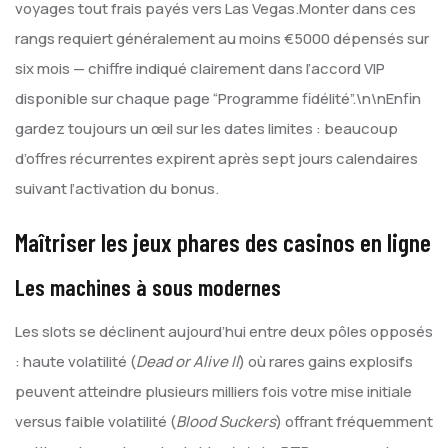
voyages tout frais payés vers Las Vegas.
Monter dans ces
rangs requiert généralement au moins €5000 dépensés sur
six mois — chiffre indiqué clairement dans l’accord VIP
disponible sur chaque page “Programme fidélité”.\n\nEnfin
gardez toujours un œil sur les dates limites : beaucoup
d’offres récurrentes expirent après sept jours calendaires
suivant l’activation du bonus.
Maîtriser les jeux phares des casinos en ligne
Les machines à sous modernes
Les slots se déclinent aujourd’hui entre deux pôles opposés
: haute volatilité (
Dead or Alive II
) où rares gains explosifs
peuvent atteindre plusieurs milliers fois votre mise initiale
versus faible volatilité (
Blood Suckers
) offrant fréquemment