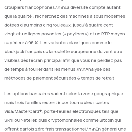
croupiers francophones.\n\nLa diversité compte autant
que la qualité : recherchez des machines à sous modernes
dotées d’au moins cinq rouleaux, jusqu’à quatre cent
vingt‑et‑un lignes payantes (« paylines ») et un RTP moyen
supérieur à 96 %. Les variantes classiques comme le
blackjack français ou la roulette européenne doivent être
visibles dès l’écran principal afin que vous ne perdiez pas
de temps à fouiller dans les menus.\n\nAnalyse des
méthodes de paiement sécurisées & temps de retrait
Les options bancaires varient selon la zone géographique
mais trois familles restent incontournables : cartes
Visa/MasterCard®, porte‑feuilles électroniques tels que
Skrill ou Neteller, puis cryptomonnaies comme Bitcoin qui
offrent parfois zéro frais transactionnel.\n\nEn général une