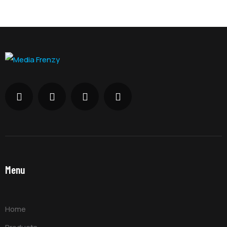
Menu
Home