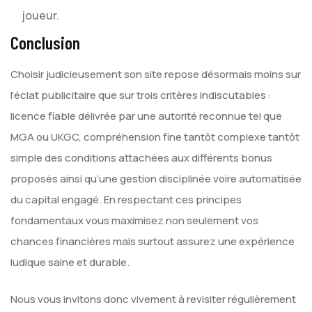
joueur.
Conclusion
Choisir judicieusement son site repose désormais moins sur
l’éclat publicitaire que sur trois critères indiscutables :
licence fiable délivrée par une autorité reconnue tel que
MGA ou UKGC, compréhension fine tantôt complexe tantôt
simple des conditions attachées aux différents bonus
proposés ainsi qu’une gestion disciplinée voire automatisée
du capital engagé.​ En respectant ces principes
fondamentaux vous maximisez non seulement vos
chances financières mais surtout assurez une expérience
ludique saine et durable.​
Nous vous invitons donc vivement à revisiter régulièrement