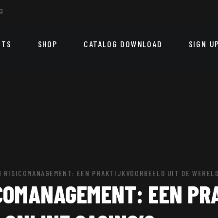
g
CTS
SHOP
CATALOG DOWNLOAD
SIGN U
N RISICOMANAGEMENT: EEN PRAKTIJKVOORBEELD UIT DE WERELD
ICOMANAGEMENT: EEN P