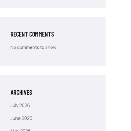
RECENT COMMENTS
No comments to show.
ARCHIVES
July 2026
June 2026