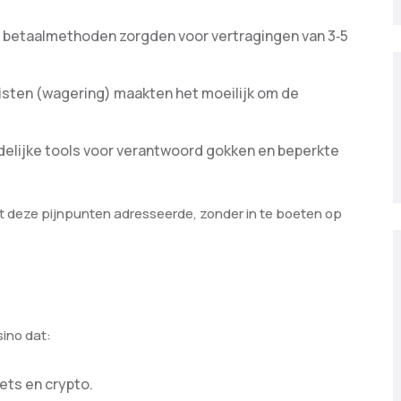
e betaalmethoden zorgden voor vertragingen van 3‑5
isten (wagering) maakten het moeilijk om de
elijke tools voor verantwoord gokken en beperkte
at deze pijnpunten adresseerde, zonder in te boeten op
sino dat:
ets en crypto.