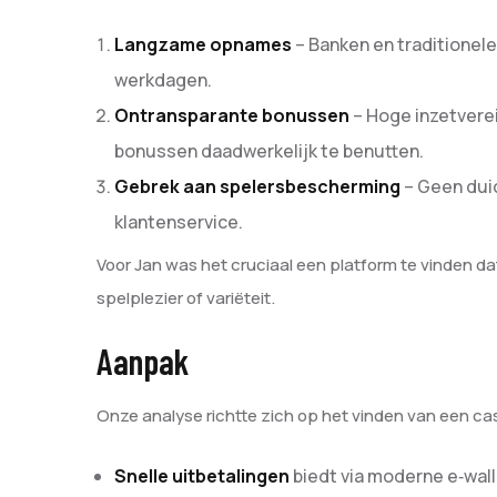
Langzame opnames
– Banken en traditionel
werkdagen.
Ontransparante bonussen
– Hoge inzetvere
bonussen daadwerkelijk te benutten.
Gebrek aan spelersbescherming
– Geen duid
klantenservice.
Voor Jan was het cruciaal een platform te vinden d
spelplezier of variëteit.
Aanpak
Onze analyse richtte zich op het vinden van een ca
Snelle uitbetalingen
biedt via moderne e‑wall