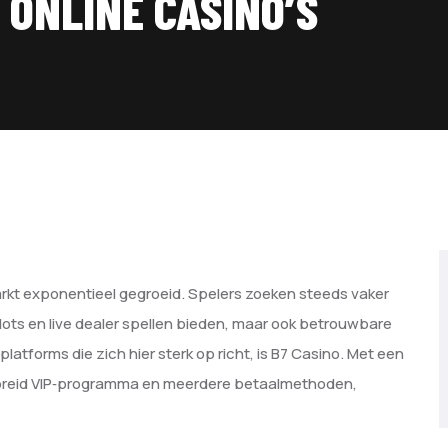
 ONLINE CASINO’S
rkt exponentieel gegroeid. Spelers zoeken steeds vaker
slots en live dealer spellen bieden, maar ook betrouwbare
platforms die zich hier sterk op richt, is B7 Casino. Met een
ebreid VIP‑programma en meerdere betaalmethoden,