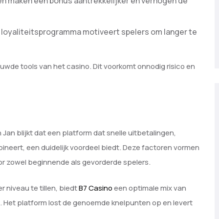
en maken een bonus aantrekkelijker en verhogen de
loyaliteitsprogramma motiveert spelers om langer te
uwde tools van het casino. Dit voorkomt onnodig risico en
Jan blijkt dat een platform dat snelle uitbetalingen,
neert, een duidelijk voordeel biedt. Deze factoren vormen
r zowel beginnende als gevorderde spelers.
r niveau te tillen, biedt
B7 Casino
een optimale mix van
s. Het platform lost de genoemde knelpunten op en levert