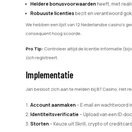
Heldere bonusvoorwaarden
heeft, met reali
Robuuste licenties
bezit en verantwoord go
We hebben een lijst van 12 Nederlandse casino’s geë
consequent hoog scoorde.
Pro Tip:
Controleer altijd de licentie‑informatie (b
zich registreert.
Implementatie
Jan besloot zich aan te melden bij B7 Casino. Het r
Account aanmaken
– E‑mail en wachtwoord i
Identiteitsverificatie
– Upload van een ID‑doc
Storten
– Keuze uit Skrill, crypto of creditca