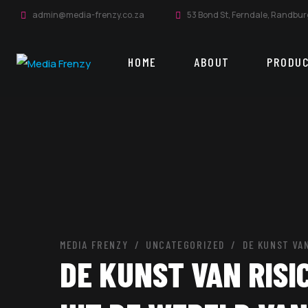
admin@media-frenzy.co.za
53 Bond St, Ferndale, Randbur
HOME
ABOUT
PRODU
MEDIA FRENZY
UNCATEGORIZED
DE KUNST VA
DE KUNST VAN RIS