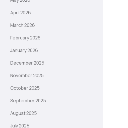
May 2026
April 2026
March 2026
February 2026
January 2026
December 2025
November 2025
October 2025
September 2025
August 2025
July 2025