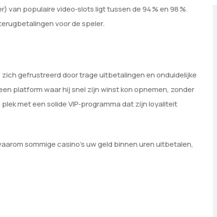
) van populaire video‑slots ligt tussen de 94 % en 98 %.
erugbetalingen voor de speler.
zich gefrustreerd door trage uitbetalingen en onduidelijke
 een platform waar hij snel zijn winst kon opnemen, zonder
plek met een solide VIP‑programma dat zijn loyaliteit
waarom sommige casino’s uw geld binnen uren uitbetalen,