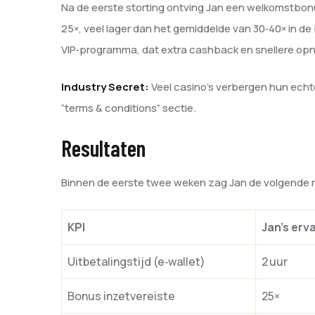
Na de eerste storting ontving Jan een welkomstbonu
25×, veel lager dan het gemiddelde van 30‑40× in de
VIP‑programma, dat extra cashback en snellere op
Industry Secret:
Veel casino’s verbergen hun echte 
“terms & conditions” sectie.
Resultaten
Binnen de eerste twee weken zag Jan de volgende r
KPI
Jan’s erv
Uitbetalingstijd (e‑wallet)
2 uur
Bonus inzetvereiste
25×