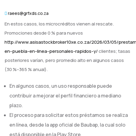
raees@grfxds.co.za
En estos casos, los microcréditos vienen al rescate.
Promociones desde 0 % para nuevos
http://www.asisastockbroker10xe.co.za/2026/03/05/presta
en-puebla-en-linea-personales-rapidos-y/
clientes; tasas
posteriores varían, pero promedio alto en algunos casos
(30 %–365 % anual).
En algunos casos, un uso responsable puede
contribuir a mejorar el perfil financiero a mediano
plazo.
El proceso para solicitar estos préstamos se realiza
en línea, desde la app oficial de Baubap, la cual solo
está disponible en la Play Store.