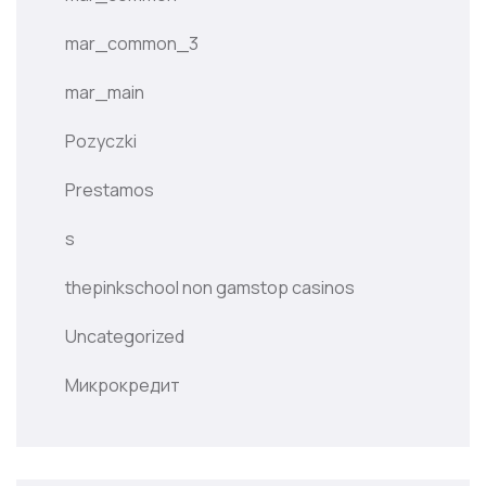
mar_common_3
mar_main
Pozyczki
Prestamos
s
thepinkschool non gamstop casinos
Uncategorized
Микрокредит