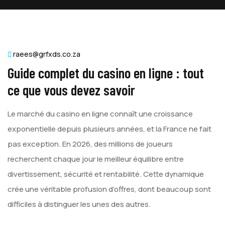
raees@grfxds.co.za
Guide complet du casino en ligne : tout
ce que vous devez savoir
Le marché du casino en ligne connaît une croissance
exponentielle depuis plusieurs années, et la France ne fait
pas exception. En 2026, des millions de joueurs
recherchent chaque jour le meilleur équilibre entre
divertissement, sécurité et rentabilité. Cette dynamique
crée une véritable profusion d’offres, dont beaucoup sont
difficiles à distinguer les unes des autres.