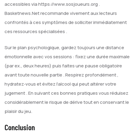
accessibles via https://www.sosjoueurs.org .
Basketnews.Net recommande vivement aux lecteurs
confrontés à ces symptômes de solliciter immédiatement
ces ressources spécialisées .
Sur le plan psychologique, gardez toujours une distance
émotionnelle avec vos sessions : fixez une durée maximale
(par ex., deux heures) puis faites une pause obligatoire
avant toute nouvelle partie . Respirez profondément ,
hydratez‑vous et évitez l’alcool qui peut altérer votre
jugement . En suivant ces bonnes pratiques vous réduisez
considérablement le risque de dérive tout en conservant le
plaisir du jeu.
Conclusion