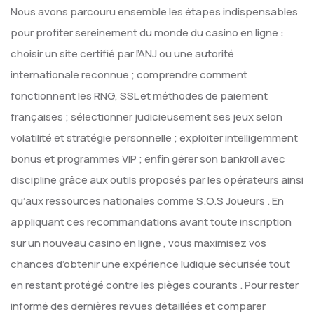
Nous avons parcouru ensemble les étapes indispensables
pour profiter sereinement du monde du casino en ligne :
choisir un site certifié par l’ANJ ou une autorité
internationale reconnue ; comprendre comment
fonctionnent les RNG, SSL et méthodes de paiement
françaises ; sélectionner judicieusement ses jeux selon
volatilité et stratégie personnelle ; exploiter intelligemment
bonus et programmes VIP ; enfin gérer son bankroll avec
discipline grâce aux outils proposés par les opérateurs ainsi
qu’aux ressources nationales comme S.O.S Joueurs . En
appliquant ces recommandations avant toute inscription
sur un nouveau casino en ligne , vous maximisez vos
chances d’obtenir une expérience ludique sécurisée tout
en restant protégé contre les pièges courants . Pour rester
informé des dernières revues détaillées et comparer