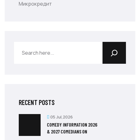
Микрокредит
RECENT POSTS
05 Jul,2026
COMEDY INFORMATION 2026
& 2027 COMEDIANS ON