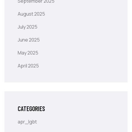
September 2025
August 2025
July 2025
June 2025
May 2025
April 2025
CATEGORIES
apr_lgbt