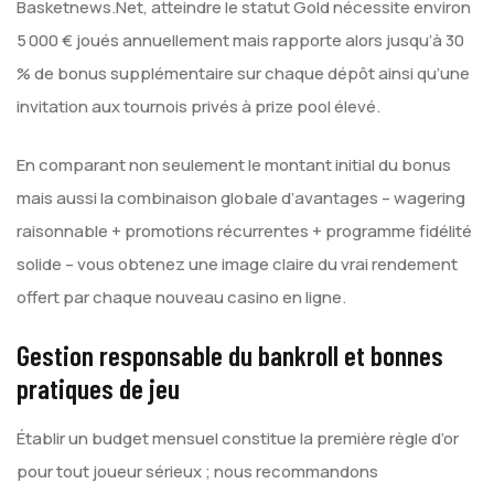
Basketnews.Net, atteindre le statut Gold nécessite environ
5 000 € joués annuellement mais rapporte alors jusqu’à 30
% de bonus supplémentaire sur chaque dépôt ainsi qu’une
invitation aux tournois privés à prize pool élevé.
En comparant non seulement le montant initial du bonus
mais aussi la combinaison globale d’avantages – wagering
raisonnable + promotions récurrentes + programme fidélité
solide – vous obtenez une image claire du vrai rendement
offert par chaque nouveau casino en ligne.
Gestion responsable du bankroll et bonnes
pratiques de jeu
Établir un budget mensuel constitue la première règle d’or
pour tout joueur sérieux ; nous recommandons