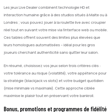
Les jeux Live Dealer combinent technologie HD et
interaction humaine grâce à des studios situés à Malte ou à
Londres ; vous pouvez jouer à la roulette live avec croupier
réel tout en suivant votre mise via l’interface web ou mobile.
Ces tables offrent souvent des limites plus élevées que
leurs homologues automatisées – idéal pour les gros
joueurs cherchant authenticité sans quitter leur salon.
En résumé, choisissez vos jeux selon trois critères clés :
votre tolérance au risque (volatilité), votre appétence pour
la stratégie (blackjack vs slots) et votre budget quotidien
(mise minimale vs maximale). Cette approche ciblée
maximise le plaisir tout en préservant votre bankroll.
Bonus, promotions et programmes de fidélité