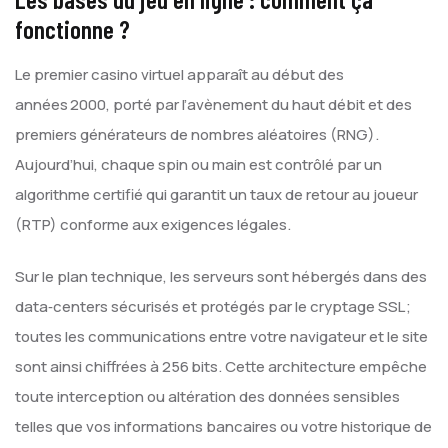
fonctionne ?
Le premier casino virtuel apparaît au début des
années 2000, porté par l’avènement du haut débit et des
premiers générateurs de nombres aléatoires (RNG).
Aujourd’hui, chaque spin ou main est contrôlé par un
algorithme certifié qui garantit un taux de retour au joueur
(RTP) conforme aux exigences légales.
Sur le plan technique, les serveurs sont hébergés dans des
data‑centers sécurisés et protégés par le cryptage SSL ;
toutes les communications entre votre navigateur et le site
sont ainsi chiffrées à 256 bits. Cette architecture empêche
toute interception ou altération des données sensibles
telles que vos informations bancaires ou votre historique de