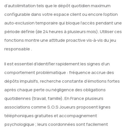
d’autolimitation tels que le dépôt quotidien maximum
configurable dans votre espace client ou encore l’option
auto‑exclusion temporaire qui bloque l’accès pendant une
période définie (de 24 heures à plusieurs mois). Utiliser ces
fonctions montre une attitude proactive vis‑à‑vis du jeu
responsable .
Il est essentiel d’identifier rapidement les signes d’un
comportement problématique : fréquence accrue des
dépôts impulsifs, recherche constante d’émotions fortes
après chaque perte ou négligence des obligations
quotidiennes (travail, famille). En France plusieurs
associations comme S.O.S Joueurs proposent lignes
téléphoniques gratuites et accompagnement
psychologique ; leurs coordonnées sont facilement