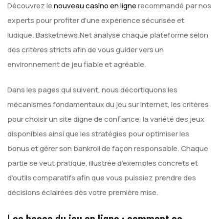
Découvrez le
nouveau casino en ligne
recommandé par nos
experts pour profiter d’une expérience sécurisée et
ludique. Basketnews.Net analyse chaque plateforme selon
des critères stricts afin de vous guider vers un
environnement de jeu fiable et agréable.
Dans les pages qui suivent, nous décortiquons les
mécanismes fondamentaux du jeu sur internet, les critères
pour choisir un site digne de confiance, la variété des jeux
disponibles ainsi que les stratégies pour optimiser les
bonus et gérer son bankroll de façon responsable. Chaque
partie se veut pratique, illustrée d’exemples concrets et
d’outils comparatifs afin que vous puissiez prendre des
décisions éclairées dès votre première mise.
Les bases du jeu en ligne : comment ça