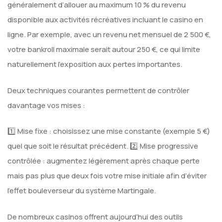
généralement d’allouer au maximum 10 % du revenu
disponible aux activités récréatives incluant le casino en
ligne. Par exemple, avec un revenu net mensuel de 2 500 €,
votre bankroll maximale serait autour 250 €, ce qui limite
naturellement l’exposition aux pertes importantes.
Deux techniques courantes permettent de contrôler
davantage vos mises :
1️⃣ Mise fixe : choisissez une mise constante (exemple 5 €)
quel que soit le résultat précédent.
2️⃣ Mise progressive
contrôlée : augmentez légèrement après chaque perte
mais pas plus que deux fois votre mise initiale afin d’éviter
l’effet bouleverseur du système Martingale.
De nombreux casinos offrent aujourd’hui des outils