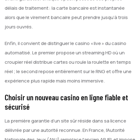
délais de traitement : la carte bancaire est instantanée
alors que le virement bancaire peut prendre jusqu’à trois
jours ouvrés.
Enfin, il convient de distinguer le casino « live » du casino
automatisé. Le premier propose un streaming HD où un
croupier réel distribue cartes ou roule la roulette en temps
réel ; le second repose entièrement sur le RNG et offre une
expérience plus rapide mais moins immersive.
Choisir un nouveau casino en ligne fiable et
sécurisé
La première garantie d’un site sûr réside dans sa licence
délivrée par une autorité reconnue. En France, l’Autorité
Nationale des Jeux (ANJ) remplace l’ancien ARJEL et impose