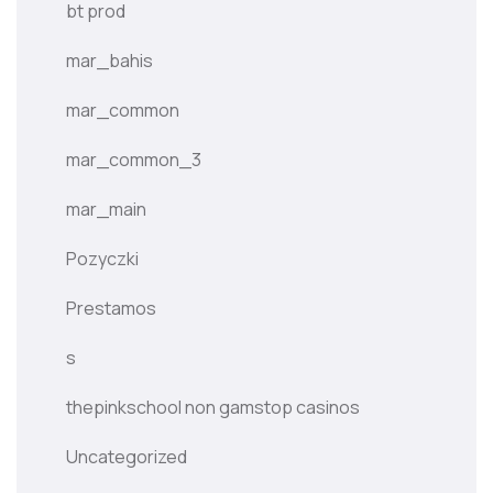
bt prod
mar_bahis
mar_common
mar_common_3
mar_main
Pozyczki
Prestamos
s
thepinkschool non gamstop casinos
Uncategorized