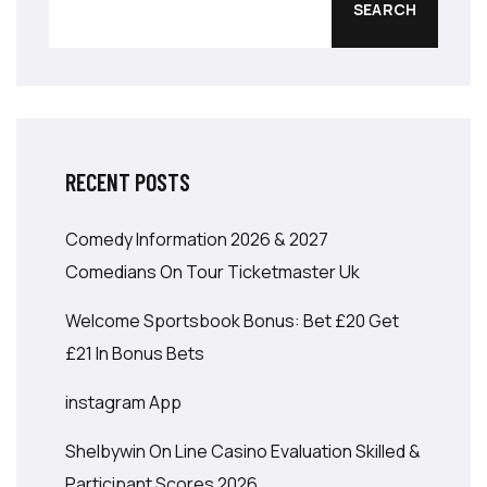
SEARCH
RECENT POSTS
Comedy Information 2026 & 2027
Comedians On Tour Ticketmaster Uk
Welcome Sportsbook Bonus: Bet £20 Get
£21 In Bonus Bets
‎instagram App
Shelbywin On Line Casino Evaluation Skilled &
Participant Scores 2026